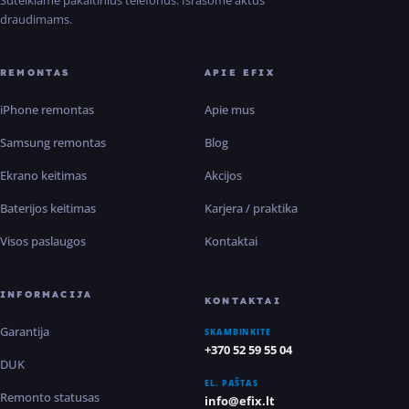
Suteikiame pakaitinius telefonus. Išrašome aktus
draudimams.
REMONTAS
APIE EFIX
iPhone remontas
Apie mus
Samsung remontas
Blog
Ekrano keitimas
Akcijos
Baterijos keitimas
Karjera / praktika
Visos paslaugos
Kontaktai
INFORMACIJA
KONTAKTAI
Garantija
SKAMBINKITE
+370 52 59 55 04
DUK
EL. PAŠTAS
Remonto statusas
info@efix.lt