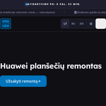
ATIDARYSIME PO: 8 VAL. 53 MIN.
nis telefonas remonto metu — nemokamai
Išrašome patikros ak
LT
RU
EN
Remontas
Huawei planšečių remontas
···
Užsakyti remontą
Paslaugos
Kita