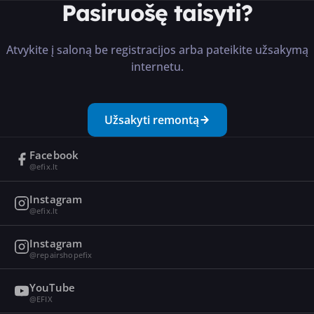
Pasiruošę taisyti?
···
Atvykite į saloną be registracijos arba pateikite užsakymą
internetu.
Užsakyti remontą
Facebook
@efix.lt
Instagram
@efix.lt
Instagram
@repairshopefix
YouTube
@EFIX