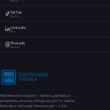
@EFIX
TikTok
@efix.lt
LinkedIn
EFIX
Threads
@efix.lt
MB Elektronikos taisykla — telefonų, planšečių ir
kompiuterių remontas Vilniuje nuo 2017 m. Salonai
Šeškinėje ir Lentvaryje. Remontas per 1–3 d.d.,