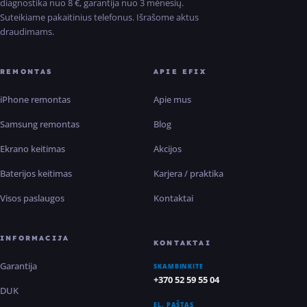
diagnostika nuo 8 €, garantija nuo 3 mėnesių.
Suteikiame pakaitinius telefonus. Išrašome aktus
draudimams.
REMONTAS
APIE EFIX
iPhone remontas
Apie mus
Samsung remontas
Blog
Ekrano keitimas
Akcijos
Baterijos keitimas
Karjera / praktika
Visos paslaugos
Kontaktai
INFORMACIJA
KONTAKTAI
Garantija
SKAMBINKITE
+370 52 59 55 04
DUK
EL. PAŠTAS