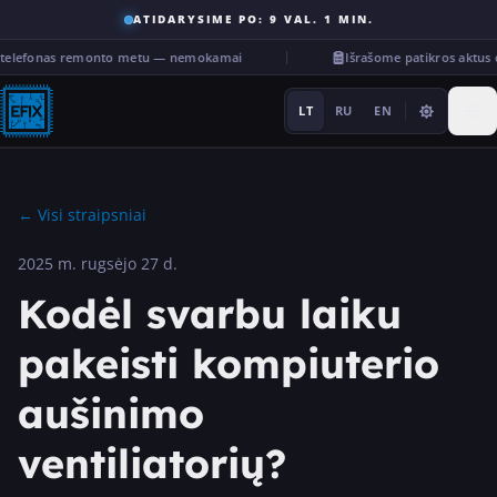
ATIDARYSIME PO: 9 VAL. 1 MIN.
s telefonas remonto metu — nemokamai
Išrašome patikros aktus
LT
RU
EN
←
Visi straipsniai
2025 m. rugsėjo 27 d.
Remontas
Kodėl svarbu laiku
···
pakeisti kompiuterio
aušinimo
Paslaugos
ventiliatorių?
Kita