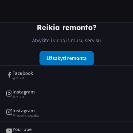
Reikia remonto?
Atvykite į vieną iš mūsų servisų
Užsakyti remontą
Facebook
@efix.lt
Instagram
@efix.lt
Instagram
@repairshopefix
YouTube