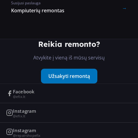
Susijusi paslauga
→
Kompiuterių remontas
Reikia remonto?
Atvykite į vieną iš mūsų servisų
Užsakyti remontą
Facebook
@efix.lt
Instagram
@efix.lt
Instagram
@repairshopefix