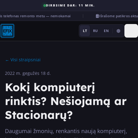
DIRBSIME DAR: 11 MIN.
is telefonas remonto metu — nemokamai
Išrašome patikros akt
LT
RU
EN
←
Visi straipsniai
2022 m. gegužės 18 d.
Remontas
Kokį kompiuterį
···
rinktis? Nešiojamą ar
Stacionarų?
Paslaugos
Kita
Daugumai žmonių, renkantis naują kompiuterį,