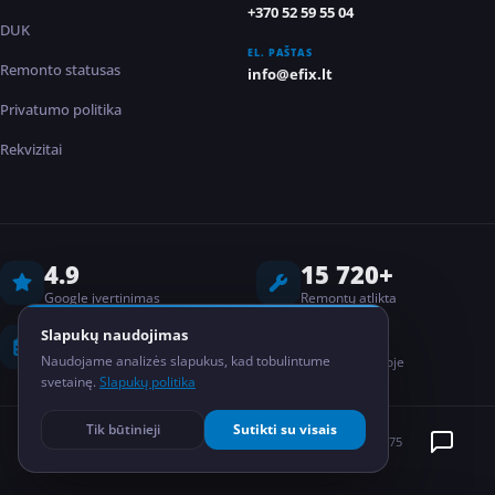
+370 52 59 55 04
DUK
EL. PAŠTAS
Remonto statusas
info@efix.lt
Privatumo politika
Rekvizitai
4.9
15 720+
Google įvertinimas
Remontų atlikta
8 metai
2
Slapukų naudojimas
Naudojame analizės slapukus, kad tobulintume
Darbo patirtis
Salonai Lietuvoje
svetainę.
Slapukų politika
Tik būtinieji
Sutikti su visais
©
2026
EFIX
MB Elektronikos taisykla
Kodas: 304835075
PRIVATUMO POLITIKA
BDAR