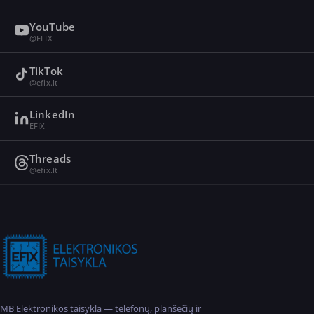
YouTube
@EFIX
TikTok
@efix.lt
LinkedIn
EFIX
Threads
@efix.lt
MB Elektronikos taisykla — telefonų, planšečių ir