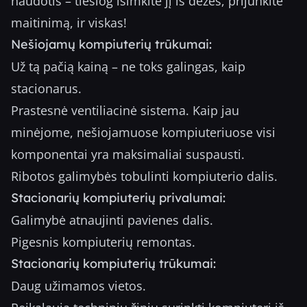
naudotis – tiesiog išimkite jį iš dėžės, prijunkite
maitinimą, ir viskas!
Nešiojamų kompiuterių trūkumai:
Už tą pačią kainą – ne toks galingas, kaip
stacionarus.
Prastesnė ventiliacinė sistema. Kaip jau
minėjome, nešiojamuose kompiuteriuose visi
komponentai yra maksimaliai suspausti.
Ribotos galimybės tobulinti kompiuterio dalis.
Stacionarių kompiuterių privalumai:
Galimybė atnaujinti pavienes dalis.
Pigesnis kompiuterių remontas.
Stacionarių kompiuterių trūkumai:
Daug užimamos vietos.