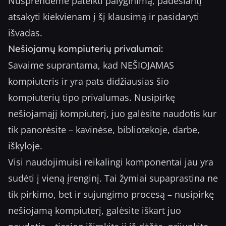
Nusprendėme pateikti palyginimą, padėsiantį
atsakyti kiekvienam į šį klausimą ir pasidaryti
išvadas.
Nešiojamų kompiuterių privalumai:
Savaime suprantama, kad NEŠIOJAMAS
kompiuteris ir yra pats didžiausias šio
kompiuterių tipo privalumas. Nusipirkę
nešiojamąjį kompiuterį, juo galėsite naudotis kur
tik panorėsite – kavinėse, bibliotekoje, darbe,
iškyloje.
Visi naudojimuisi reikalingi komponentai jau yra
sudėti į vieną įrenginį. Tai žymiai supaprastina ne
tik pirkimo, bet ir sujungimo procesą – nusipirkę
nešiojamą kompiuterį, galėsite iškart juo