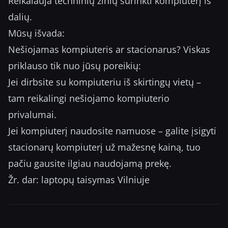
Reikalauja techninių žinių surinkti kompiuterį iš
dalių.
Mūsų išvada:
Nešiojamas kompiuteris ar stacionarus? Viskas
priklauso tik nuo jūsų poreikių:
Jei dirbsite su kompiuteriu iš skirtingų vietų –
tam reikalingi nešiojamo kompiuterio
privalumai.
Jei kompiuterį naudosite namuose – galite įsigyti
stacionarų kompiuterį už mažesnę kainą, tuo
pačiu gausite ilgiau naudojamą prekę.
Žr. dar: laptopų taisymas Vilniuje