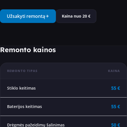
···
Užsakyti remontą
Kaina nuo
20
€
Remonto kainos
REMONTO TIPAS
KAINA
55 €
Stiklo keitimas
55 €
Baterijos keitimas
50 €
Drėgmės pažeidimų šalinimas