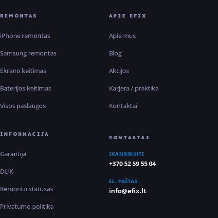
REMONTAS
APIE EFIX
iPhone remontas
Apie mus
Samsung remontas
Blog
Ekrano keitimas
Akcijos
Baterijos keitimas
Karjera / praktika
Visos paslaugos
Kontaktai
INFORMACIJA
KONTAKTAI
Garantija
SKAMBINKITE
+370 52 59 55 04
DUK
EL. PAŠTAS
Remonto statusas
info@efix.lt
Privatumo politika