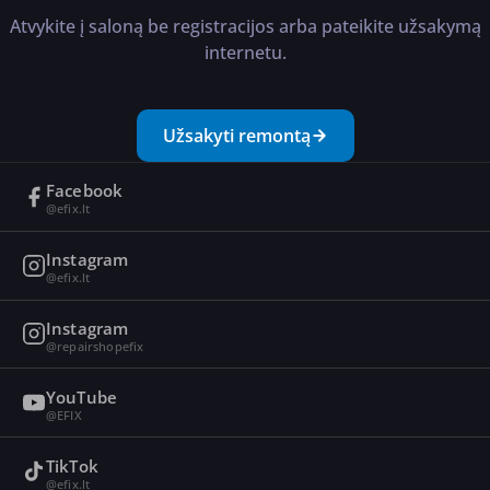
Atvykite į saloną be registracijos arba pateikite užsakymą
internetu.
Užsakyti remontą
Facebook
@efix.lt
Instagram
@efix.lt
Instagram
@repairshopefix
YouTube
@EFIX
TikTok
@efix.lt