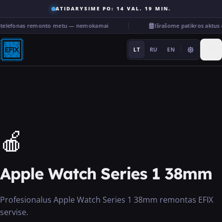
ATIDARYSIME PO: 14 VAL. 19 MIN.
s telefonas remonto metu — nemokamai
Išrašome patikros aktu
LT
RU
EN
Remontas
🍎
···
Apple Watch Series 1 38mm
Paslaugos
Profesionalus Apple Watch Series 1 38mm remontas EFIX
Kita
servise.