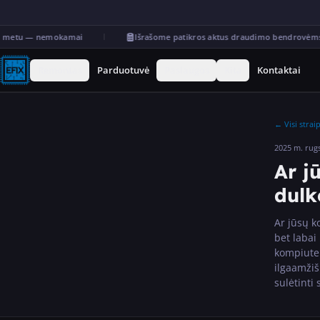
 metu — nemokamai
Išrašome patikros aktus draudimo bendrovėms
Remontas
Parduotuvė
Paslaugos
Kita
Kontaktai
←
Visi strai
2025 m. rugs
Ar j
dulk
Ar jūsų k
bet labai
kompiuter
ilgaamžiš
sulėtinti