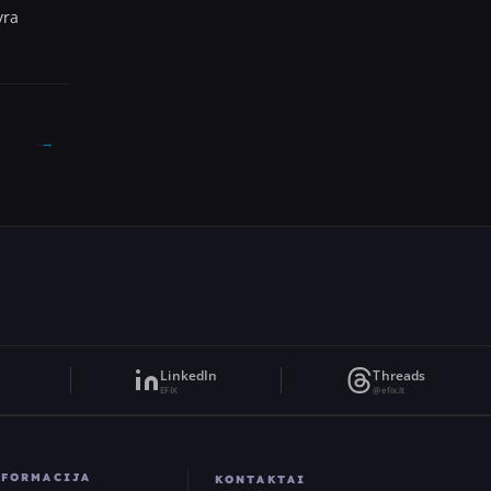
yra
→
LinkedIn
Threads
EFIX
@efix.lt
NFORMACIJA
KONTAKTAI