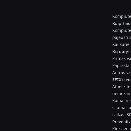
Kompiuter
Kaip žino
Kompiuter
pajausti š
Kai kurie
Ką daryti
Pirmas va
Paprastai
Antras va
EFIX'o v
Atneškite
nemokama
Kaina: ne
šiluma s
Laikas: 3
Preventi
Kiekvieną