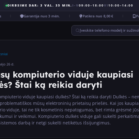
DIRBSIME DAR: 3 VAL. 35 MIN.
I–V
09:00–18:00
VI
10:00–14:00
Garantija nuo 3 mėn.
Patikra nuo 8,00 €
Paka
Įveskite telefono modelį ir sužin
psniai
ėjo 26 d.
ūsų kompiuterio viduje kaupiasi
ės? Štai ką reikia daryti
ompiuterio viduje kaupiasi dulkės? Štai ką reikia daryti Dulkės – n
 problematiškos mūsų elektroninių prietaisų priešės. Kai jos kaupia
io viduje, tai ne tik kosmetinis nepatogumas, bet rimta grėsmė jū
kumui ir veikimui. Kompiuterio dulkės viduje gali sukelti perkaitim
 sistemos darbą ir netgi sukelti netikėtus išsijungimus.