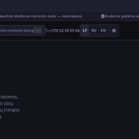
itinis telefonas remonto metu — nemokamai
Išrašome patikros ak
+370 52 59 55 04
okite remonto kainą
LT
RU
EN
⌘K
ematomos,
si jūsų
sų įrangos
ą,