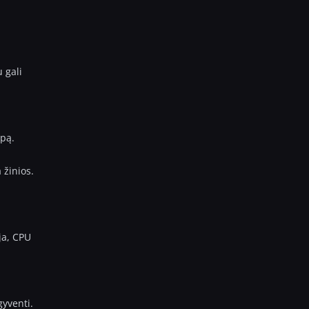
 gali
rpą.
 žinios.
ja, CPU
gyventi.