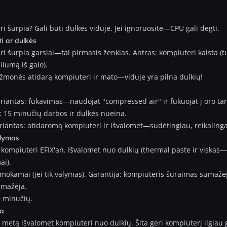
i šurpia? Gali būti dulkės viduje. Jei ignoruosite—CPU gali degti.
ti ar dulkės
i šurpia garsiai—tai pirmasis ženklas. Antras: kompiuteri kaista (tu
ilumą iš galo).
 žmonės atidarą kompiuteri ir mato—viduje yra pilna dulkių!
riantas: fūkavimas—naudojat "compressed air" ir fūkuojat į oro ta
: 15 minučių darbos ir dulkės nueina.
riantas: atidaromą kompiuteri ir išvalomet—sudėtingiau, reikalinga
alymas
 kompiuteri EFIX'an. Išvalomet nuo dulkių (thermal paste ir viskas—
i).
mokamai (jei tik valymas). Garantija: kompiuteris šūraimas sumažė
umažėja.
0 minučių.
va
 metą išvalomet kompiuteri nuo dulkių. Šita geri kompiuterį ilgiau 