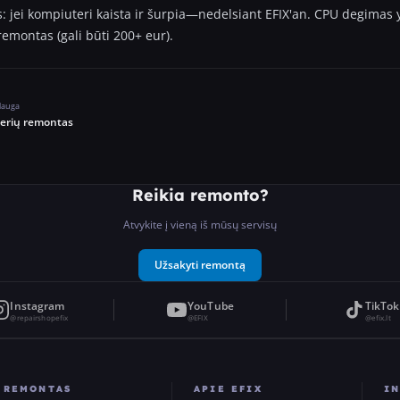
: jei kompiuteri kaista ir šurpia—nedelsiant EFIX'an. CPU degimas 
emontas (gali būti 200+ eur).
slauga
erių remontas
Reikia remonto?
Atvykite į vieną iš mūsų servisų
Užsakyti remontą
Instagram
YouTube
TikTok
@repairshopefix
@EFIX
@efix.lt
REMONTAS
APIE EFIX
I