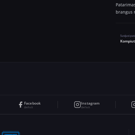
Patarimas
brangus r
Susijusi pa
Kompiut
Facebook
Instagram
@efix.lt
@efix.lt