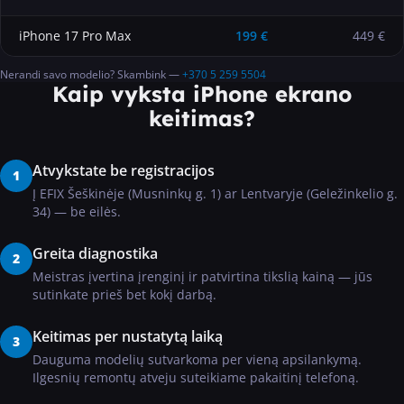
iPhone 17 Pro Max
199
€
449 €
Nerandi savo modelio? Skambink —
+370 5 259 5504
Kaip vyksta iPhone ekrano
keitimas?
Atvykstate be registracijos
1
Į EFIX Šeškinėje (Musninkų g. 1) ar Lentvaryje (Geležinkelio g.
34) — be eilės.
Greita diagnostika
2
Meistras įvertina įrenginį ir patvirtina tikslią kainą — jūs
sutinkate prieš bet kokį darbą.
Keitimas per nustatytą laiką
3
Dauguma modelių sutvarkoma per vieną apsilankymą.
Ilgesnių remontų atveju suteikiame pakaitinį telefoną.