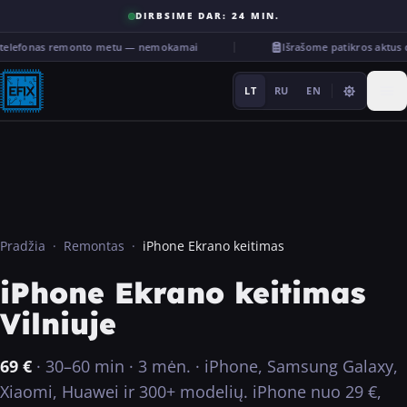
DIRBSIME DAR: 24 MIN.
 telefonas remonto metu — nemokamai
Išrašome patikros aktus
LT
RU
EN
Remontas
Pradžia
·
Remontas
·
iPhone Ekrano keitimas
iPhone Ekrano keitimas
···
Vilniuje
Paslaugos
69
€
·
30–60 min
·
3 mėn.
·
iPhone, Samsung Galaxy,
Kita
Xiaomi, Huawei ir 300+ modelių. iPhone nuo 29 €,