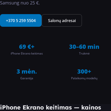
Samsung nuo 25 €.
···
+370 5 259 5504
Salonų adresai
69 €+
30–60 min
iPhone Ekrano keitimas
Trukmė
3 mėn.
300+
Garantija
Palaikomų modelių
iPhone Ekrano keitimas
—
kainos