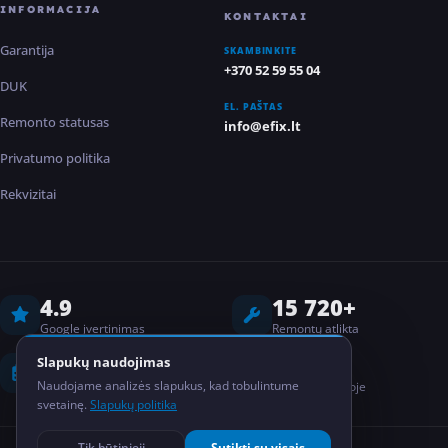
INFORMACIJA
KONTAKTAI
Garantija
SKAMBINKITE
+370 52 59 55 04
DUK
EL. PAŠTAS
Remonto statusas
info@efix.lt
Privatumo politika
Rekvizitai
4.9
15 720+
Google įvertinimas
Remontų atlikta
8 metai
2
Slapukų naudojimas
Naudojame analizės slapukus, kad tobulintume
Darbo patirtis
Salonai Lietuvoje
svetainę.
Slapukų politika
Tik būtinieji
Sutikti su visais