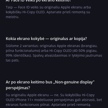
Ar Face ID veiks po ekrano keitimo?
Taip — Face ID veiks su originaliu Apple ekranu arba
kokybišku Hi-Copy OLED. Aptariate prieš remontą su
meistru.
Kokia ekrano kokybė — originalus ar kopija?
Siūlome 2 variantus: originalus Apple ekranas (brangiau,
pilna funkcionalumo) arba Hi-Copy OLED (40-50% pigiau,
99% identiškas). Spalvų atvaizdavimas ir lytėjimo jautrumas
tas pats.
Ar po ekrano keitimo bus „Non-genuine display"
perspėjimas?
Su originaliu Apple ekranu — ne. Su kokybišku Hi-Copy
OLED iPhone 11+ modeliuose perspėjimas gali atsirasti, bet
ekranas funkcionuos pilnai. Aptariate prieš remontą.