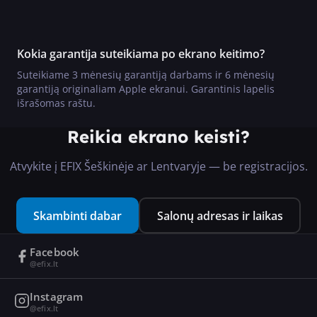
Kokia garantija suteikiama po ekrano keitimo?
Suteikiame 3 mėnesių garantiją darbams ir 6 mėnesių
garantiją originaliam Apple ekranui. Garantinis lapelis
išrašomas raštu.
Reikia ekrano keisti?
Atvykite į EFIX Šeškinėje ar Lentvaryje — be registracijos.
Skambinti dabar
Salonų adresas ir laikas
Facebook
@efix.lt
Instagram
@efix.lt