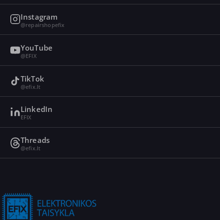
Instagram
@repairshopefix
YouTube
@EFIX
TikTok
@efix.lt
LinkedIn
EFIX
Threads
@efix.lt