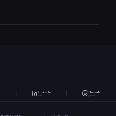
LinkedIn
Threads
EFIX
@efix.lt