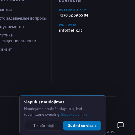
НФОРМАЦИЯ
КОНТАКТЫ
рантия
ПОЗВОНИТЕ НАМ
+370 52 59 55 04
сто задаваемые вопросы
ЭЛ. ПОЧТА
атус ремонта
info@efix.lt
литика
нфиденциальности
квизит
Slapukų naudojimas
2
Naudojame analizės slapukus, kad
Сервисных центра
tobulintume svetainę.
Slapukų politika
Tik būtinieji
Sutikti su visais
ПОЛИТИКА КОНФИДЕНЦИАЛЬНОСТИ
GDPR