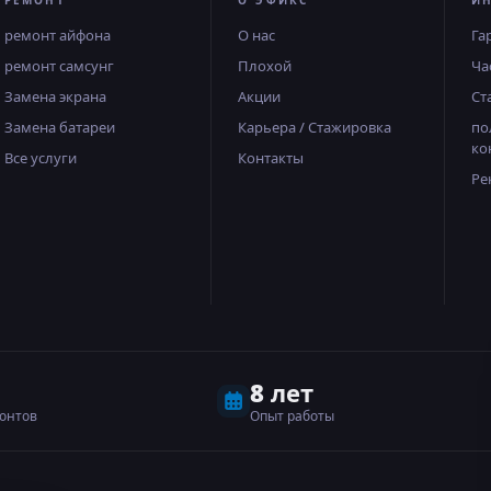
РЕМОНТ
О ЭФИКС
И
ремонт айфона
О нас
Га
ремонт самсунг
Плохой
Ча
Замена экрана
Акции
Ст
Замена батареи
Карьера / Стажировка
по
ко
Все услуги
Контакты
Ре
8 лет
онтов
Опыт работы