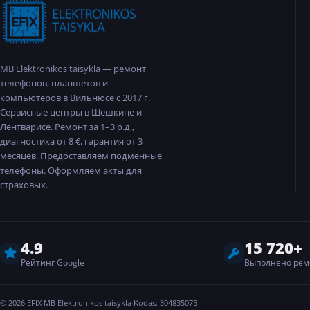
MB Elektronikos taisykla — ремонт
телефонов, планшетов и
компьютеров в Вильнюсе с 2017 г.
Сервисные центры в Шешкине и
Лентварисе. Ремонт за 1–3 р.д.,
диагностика от 8 €, гарантия от 3
месяцев. Предоставляем подменные
телефоны. Оформляем акты для
страховых.
4.9
15 720+
Рейтинг Google
Выполнено рем
©
2026
EFIX
·
MB Elektronikos taisykla
·
Kodas: 304835075