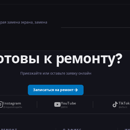
трая замена экрана, замена
отовы к ремонту?
Приезжайте или оставьте заявку онлайн
Записаться на ремонт
Instagram
YouTube
TikTok
@repairshopefix
@EFIX
@efix.lt