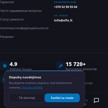
Гарантия
ПОЗВОНИТЕ НАМ
+370 52 59 55 04
Часто задаваемые вопросы
ЭЛ. ПОЧТА
Статус ремонта
info@efix.lt
политика конфиденциальности
Реквизит
4.9
15 720+
Рейтинг Google
Выполнено ремонтов
8 лет
2
Slapukų naudojimas
Naudojame analizės slapukus, kad tobulintume
Опыт работы
Сервисных центра
svetainę.
Slapukų politika
Tik būtinieji
Sutikti su visais
©
2026
EFIX
MB Elektronikos taisykla
Kodas: 304835075
ПОЛИТИКА КОНФИДЕНЦИАЛЬНОСТИ
GDPR