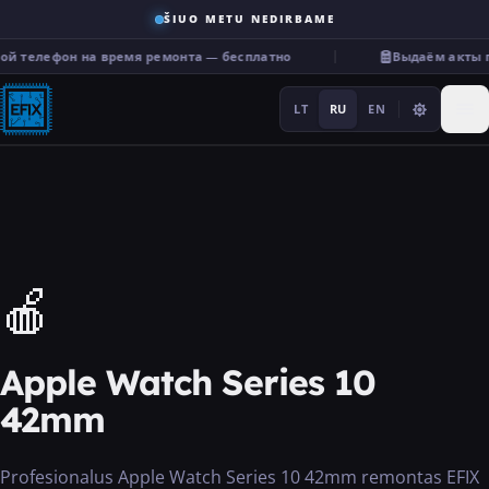
ŠIUO METU NEDIRBAME
ой телефон на время ремонта — бесплатно
Выдаём акты п
LT
RU
EN
Ремонт
🍎
···
Apple Watch Series 10
Услуги
42mm
Прочее
Profesionalus Apple Watch Series 10 42mm remontas EFIX