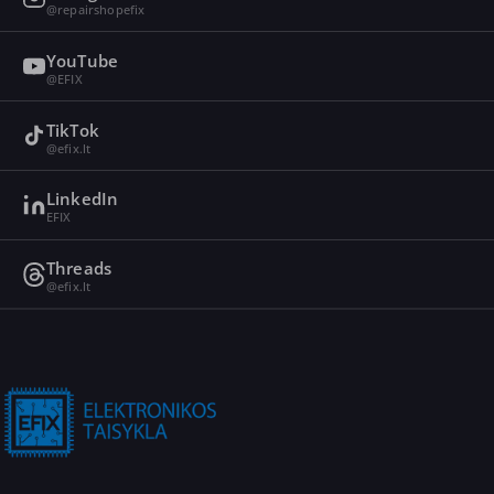
@repairshopefix
YouTube
@EFIX
TikTok
@efix.lt
LinkedIn
EFIX
Threads
@efix.lt