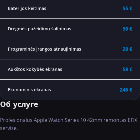
55 €
Baterijos keitimas
50 €
Drėgmės pažeidimų šalinimas
20 €
Programinės įrangos atnaujinimas
58 €
Aukštos kokybės ekranas
246 €
Ekonominis ekranas
Об услуге
Profesionalus Apple Watch Series 10 42mm remontas EFIX
servise.