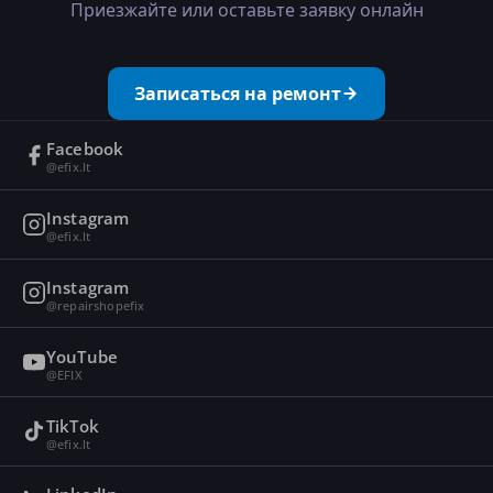
Приезжайте или оставьте заявку онлайн
Записаться на ремонт
Facebook
@efix.lt
Instagram
@efix.lt
Instagram
@repairshopefix
YouTube
@EFIX
TikTok
@efix.lt