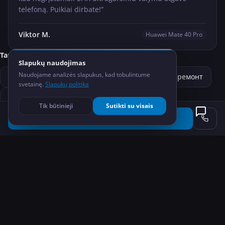
telefoną. Puikiai dirbate!
”
Viktor M.
Huawei Mate 40 Pro
Также ремонтируем
Slapukų naudojimas
Naudojame analizės slapukus, kad tobulintume
iPhone ремонт
Samsung ремонт
Xiaomi ремонт
svetainę.
Slapukų politika
Ремонт планшетов
Ремонт компьютеров
Tik būtinieji
Sutikti su visais
Записаться на ремонт
Ремонт смарт-часов
→ Все услуги
Похожие услуги
—
Huawei
Замена экрана
Замена батареи
nuo
42
€
nuo
24
€
Повреждение водой
Замена стекла
nuo
35
€
nuo
28
€