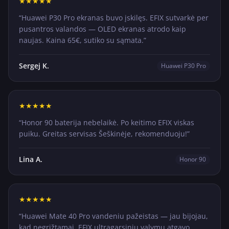
★
★
★
★
★
“
Huawei P30 Pro ekranas buvo įskilęs. EFIX sutvarkė per
pusantros valandos — OLED ekranas atrodo kaip
naujas. Kaina 65€, sutiko su sąmata.
”
Sergej K.
Huawei P30 Pro
★
★
★
★
★
“
Honor 90 baterija nebelaikė. Po keitimo EFIX viskas
puiku. Greitas servisas Šeškinėje, rekomenduoju!
”
Lina A.
Honor 90
★
★
★
★
★
“
Huawei Mate 40 Pro vandeniu pažeistas — jau bijojau,
kad negrįžtamai. EFIX ultragarsiniu valymu atgavo