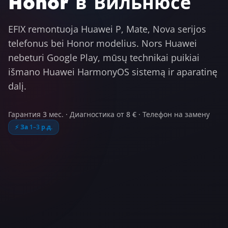
Honor в Вильнюсе
EFIX remontuoja Huawei P, Mate, Nova serijos
telefonus bei Honor modelius. Nors Huawei
nebeturi Google Play, mūsų technikai puikiai
išmano Huawei HarmonyOS sistemą ir aparatinę
dalį.
Гарантия 3 мес.
·
Диагностика от 8 €
·
Телефон на замену
⚡
За 1–3 р.д.