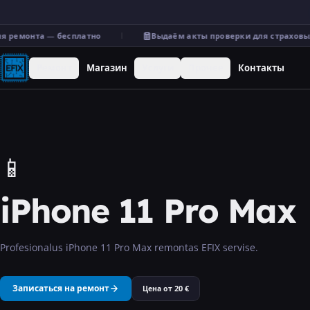
 ремонта — бесплатно
Выдаём акты проверки для страховых
Ремонт
Магазин
Услуги
Прочее
Контакты
📱
iPhone 11 Pro Max
Profesionalus iPhone 11 Pro Max remontas EFIX servise.
Записаться на ремонт
Цена от
20
€