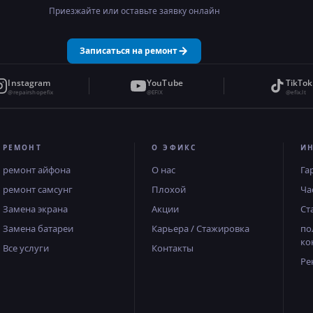
Приезжайте или оставьте заявку онлайн
Записаться на ремонт
Instagram
YouTube
TikTok
@repairshopefix
@EFIX
@efix.lt
РЕМОНТ
О ЭФИКС
И
ремонт айфона
О нас
Га
ремонт самсунг
Плохой
Ча
Замена экрана
Акции
Ст
Замена батареи
Карьера / Стажировка
по
ко
Все услуги
Контакты
Ре