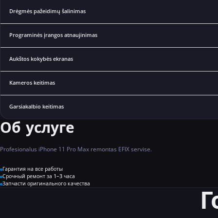
Drėgmės pažeidimų šalinimas
Programinės įrangos atnaujinimas
Aukštos kokybės ekranas
Kameros keitimas
Garsiakalbio keitimas
Об услуге
Profesionalus iPhone 11 Pro Max remontas EFIX servise.
Гарантия на все работы
Срочный ремонт за 1–3 часа
Запчасти оригинального качества
Г