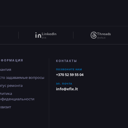
LinkedIn
Threads
EFIX
@efix.lt
НФОРМАЦИЯ
КОНТАКТЫ
рантия
ПОЗВОНИТЕ НАМ
+370 52 59 55 04
сто задаваемые вопросы
ЭЛ. ПОЧТА
атус ремонта
info@efix.lt
литика
нфиденциальности
квизит