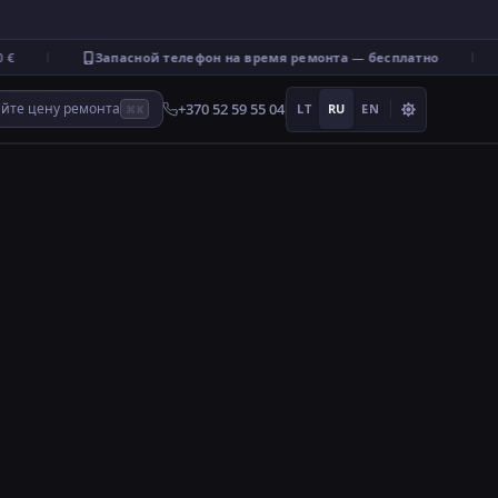
Запасной телефон на время ремонта — бесплатно
+370 52 59 55 04
айте цену ремонта
LT
RU
EN
⌘K