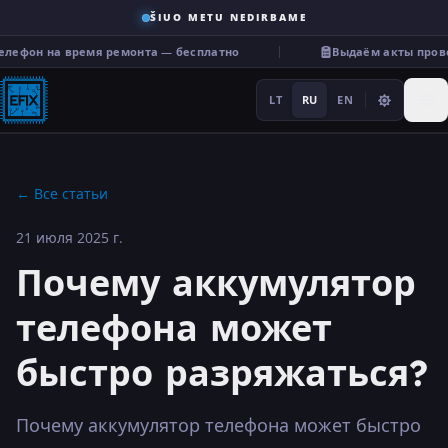
ŠIUO METU NEDIRBAME
ефон на время ремонта — бесплатно
Выдаём акты провер
LT
RU
EN
←
Все статьи
21 июля 2025 г.
Ремонт
Почему аккумулятор
···
телефона может
быстро разряжаться?
Услуги
Прочее
Почему аккумулятор телефона может быстро