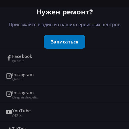
Нужен ремонт?
Приезжайте в один из наших сервисных центров
Записаться
Facebook
@efix.lt
Instagram
@efix.lt
Instagram
@repairshopefix
YouTube
@EFIX
TikTok