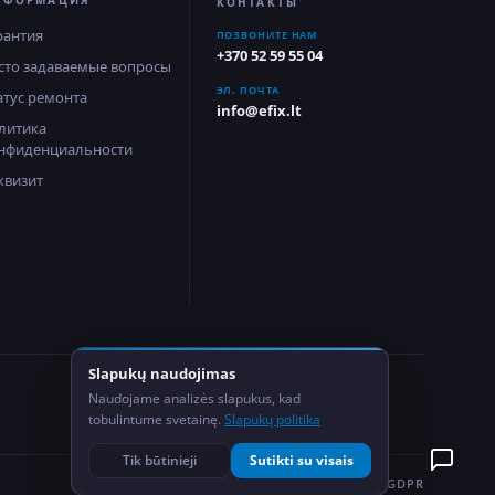
НФОРМАЦИЯ
КОНТАКТЫ
рантия
ПОЗВОНИТЕ НАМ
+370 52 59 55 04
сто задаваемые вопросы
ЭЛ. ПОЧТА
атус ремонта
info@efix.lt
литика
нфиденциальности
квизит
Slapukų naudojimas
2
Naudojame analizės slapukus, kad
Сервисных центра
tobulintume svetainę.
Slapukų politika
Tik būtinieji
Sutikti su visais
ПОЛИТИКА КОНФИДЕНЦИАЛЬНОСТИ
GDPR