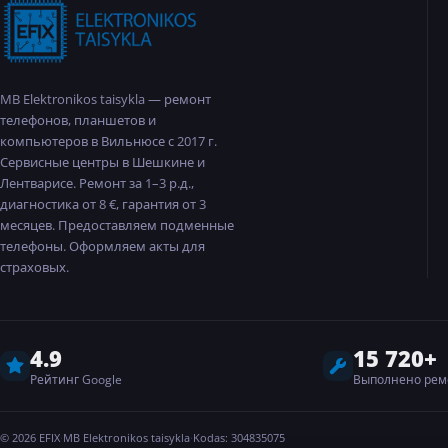
MB Elektronikos taisykla — ремонт
телефонов, планшетов и
компьютеров в Вильнюсе с 2017 г.
Сервисные центры в Шешкине и
Лентварисе. Ремонт за 1–3 р.д.,
диагностика от 8 €, гарантия от 3
месяцев. Предоставляем подменные
телефоны. Оформляем акты для
страховых.
4.9
15 720+
Рейтинг Google
Выполнено рем
©
2026
EFIX
·
MB Elektronikos taisykla
·
Kodas: 304835075