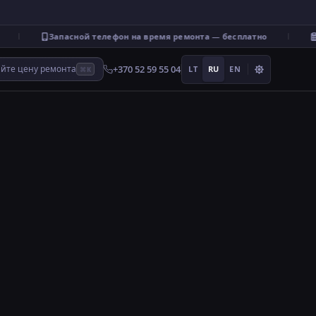
Запасной телефон на время ремонта — бесплатно
В
+370 52 59 55 04
айте цену ремонта
LT
RU
EN
⌘K