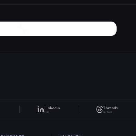
🔧
LinkedIn
Threads
EFIX
@efix.lt