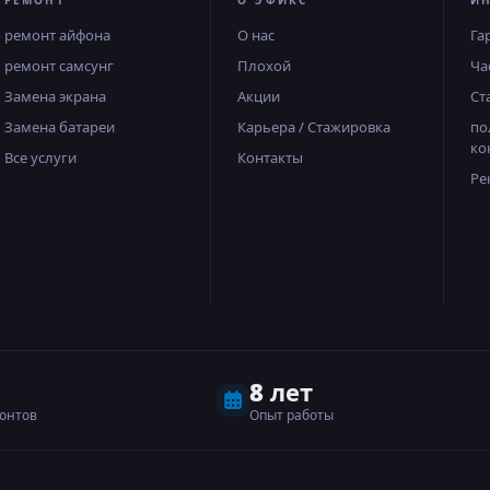
РЕМОНТ
О ЭФИКС
И
ремонт айфона
О нас
Га
ремонт самсунг
Плохой
Ча
Замена экрана
Акции
Ст
Замена батареи
Карьера / Стажировка
по
ко
Все услуги
Контакты
Ре
8 лет
онтов
Опыт работы