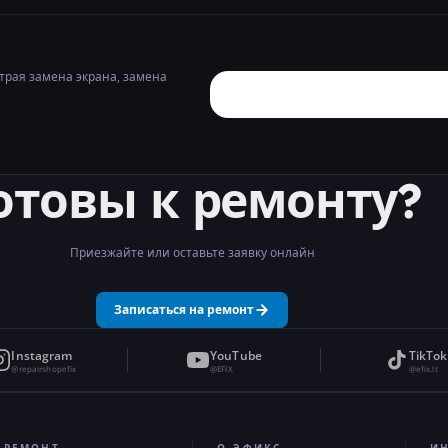
страя замена экрана, замена
отовы к ремонту?
Приезжайте или оставьте заявку онлайн
Записаться на ремонт
Instagram
YouTube
TikTok
@repairshopefix
@EFIX
@efix.lt