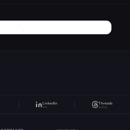
🔧
LinkedIn
Threads
EFIX
@efix.lt