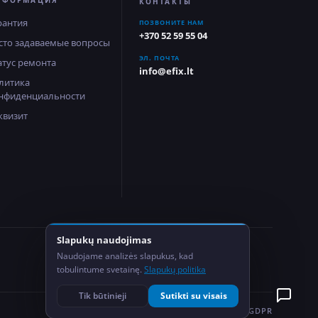
НФОРМАЦИЯ
КОНТАКТЫ
рантия
ПОЗВОНИТЕ НАМ
+370 52 59 55 04
сто задаваемые вопросы
ЭЛ. ПОЧТА
атус ремонта
info@efix.lt
литика
нфиденциальности
квизит
Slapukų naudojimas
2
Naudojame analizės slapukus, kad
Сервисных центра
tobulintume svetainę.
Slapukų politika
Tik būtinieji
Sutikti su visais
ПОЛИТИКА КОНФИДЕНЦИАЛЬНОСТИ
GDPR