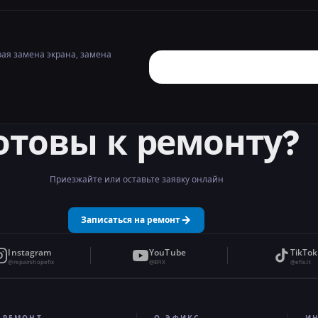
рая замена экрана, замена
отовы к ремонту?
Приезжайте или оставьте заявку онлайн
Записаться на ремонт
Instagram
YouTube
TikTok
@repairshopefix
@EFIX
@efix.lt