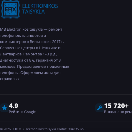
MB Elektronikos taisykla — ремонт
телефонов, планшетов и
компьютеров в Вильнюсе с 2017 г.
Сервисные центры в Шешкине и
Лентварисе. Ремонт за 1–3 р.д.,
диагностика от 8 €, гарантия от 3
месяцев. Предоставляем подменные
телефоны. Оформляем акты для
страховых.
4.9
15 720+
Рейтинг Google
Выполнено рем
©
2026
EFIX
·
MB Elektronikos taisykla
·
Kodas: 304835075