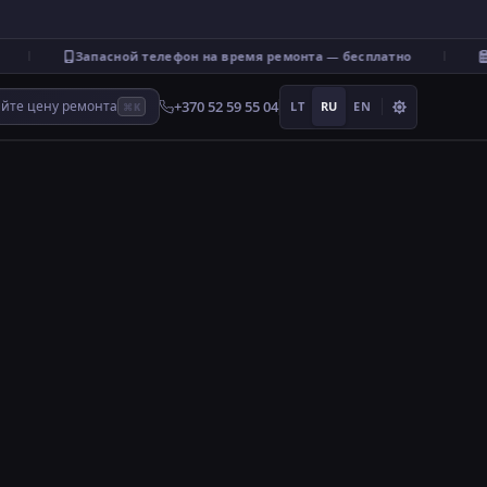
Запасной телефон на время ремонта — бесплатно
В
+370 52 59 55 04
айте цену ремонта
LT
RU
EN
⌘K