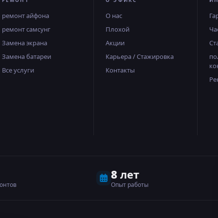
РЕМОНТ
О ЭФИКС
И
ремонт айфона
О нас
Га
ремонт самсунг
Плохой
Ча
Замена экрана
Акции
Ст
Замена батареи
Карьера / Стажировка
по
ко
Все услуги
Контакты
Ре
8 лет
онтов
Опыт работы