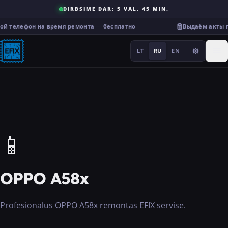
DIRBSIME DAR: 5 VAL. 45 MIN.
ой телефон на время ремонта — бесплатно
Выдаём акты п
LT
RU
EN
Ремонт
📱
···
OPPO A58x
Услуги
Profesionalus OPPO A58x remontas EFIX servise.
Прочее