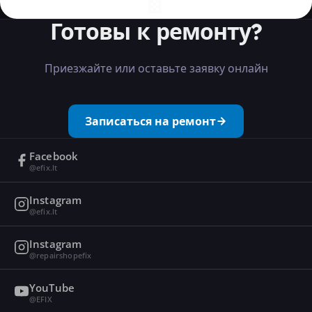
Готовы к ремонту?
Приезжайте или оставьте заявку онлайн
Записаться на ремонт
Facebook
@efix.lt
Instagram
@efix.lt
Instagram
@repairshopefix
YouTube
@EFIX