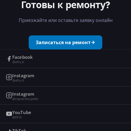
Готовы к ремонту?
Приезжайте или оставьте заявку онлайн
Записаться на ремонт
Facebook
@efix.lt
Instagram
@efix.lt
Instagram
@repairshopefix
YouTube
@EFIX
TikTok