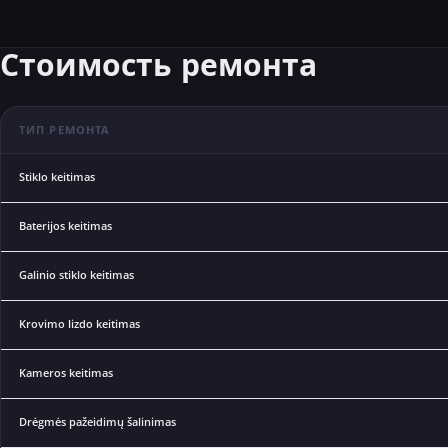
Стоимость ремонта
ТИП РЕМОНТА
Stiklo keitimas
Baterijos keitimas
Galinio stiklo keitimas
Krovimo lizdo keitimas
Kameros keitimas
Drėgmės pažeidimų šalinimas