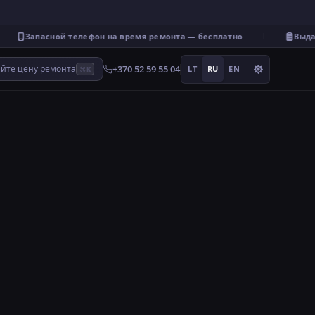
Запасной телефон на время ремонта — бесплатно
Выдаём
+370 52 59 55 04
айте цену ремонта
LT
RU
EN
⌘K