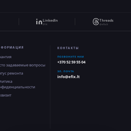
LinkedIn
Threads
EFIX
@efix.lt
НФОРМАЦИЯ
КОНТАКТЫ
рантия
ПОЗВОНИТЕ НАМ
+370 52 59 55 04
сто задаваемые вопросы
ЭЛ. ПОЧТА
атус ремонта
info@efix.lt
литика
нфиденциальности
квизит