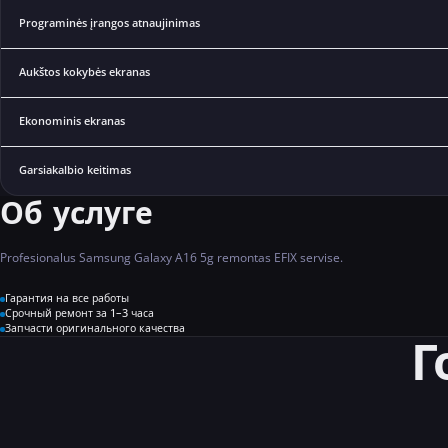
Programinės įrangos atnaujinimas
Aukštos kokybės ekranas
Ekonominis ekranas
Garsiakalbio keitimas
Об услуге
Profesionalus Samsung Galaxy A16 5g remontas EFIX servise.
Гарантия на все работы
Срочный ремонт за 1–3 часа
Запчасти оригинального качества
Г