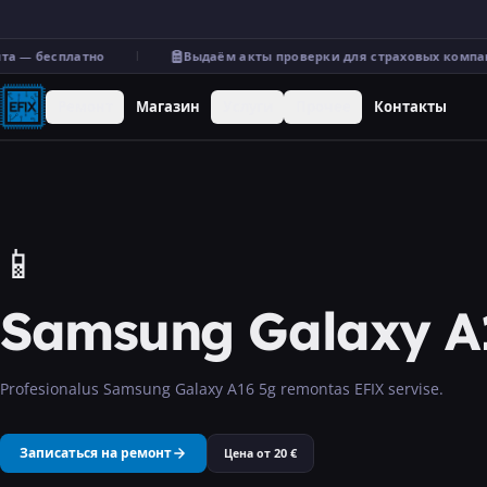
 — бесплатно
Выдаём акты проверки для страховых компани
Ремонт
Магазин
Услуги
Прочее
Контакты
📱
Samsung Galaxy A
Profesionalus Samsung Galaxy A16 5g remontas EFIX servise.
Записаться на ремонт
Цена от
20
€