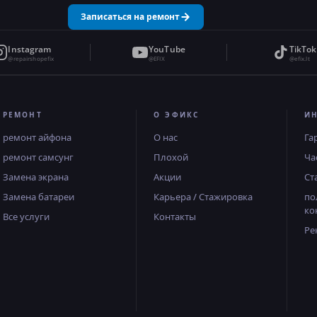
Записаться на ремонт
Instagram
YouTube
TikTok
@repairshopefix
@EFIX
@efix.lt
РЕМОНТ
О ЭФИКС
И
ремонт айфона
О нас
Га
ремонт самсунг
Плохой
Ча
Замена экрана
Акции
Ст
Замена батареи
Карьера / Стажировка
по
ко
Все услуги
Контакты
Ре