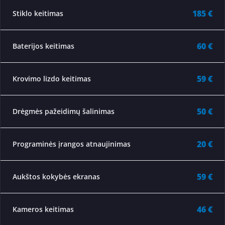
185 €
Stiklo keitimas
60 €
Baterijos keitimas
59 €
Krovimo lizdo keitimas
50 €
Drėgmės pažeidimų šalinimas
20 €
Programinės įrangos atnaujinimas
59 €
Aukštos kokybės ekranas
46 €
Kameros keitimas