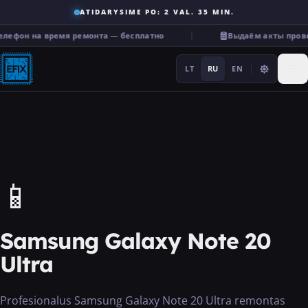
ATIDARYSIME PO: 2 VAL. 35 MIN.
лефон на время ремонта — бесплатно
Выдаём акты прове
LT
RU
EN
Ремонт
📱
···
Samsung Galaxy Note 20
Услуги
Ultra
Прочее
Profesionalus Samsung Galaxy Note 20 Ultra remontas