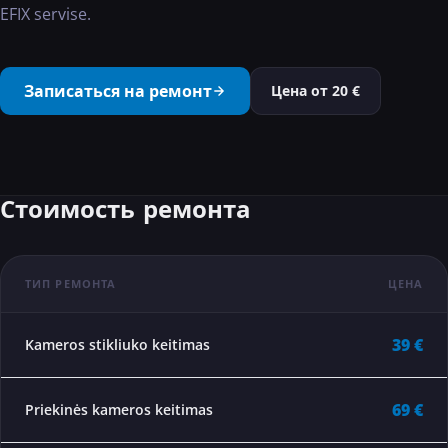
EFIX servise.
···
Записаться на ремонт
Цена от
20
€
Стоимость ремонта
ТИП РЕМОНТА
ЦЕНА
39 €
Kameros stikliuko keitimas
69 €
Priekinės kameros keitimas