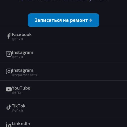
Записаться на ремонт
Facebook
@efix.lt
Instagram
@efix.lt
Instagram
@repairshopefix
YouTube
@EFIX
TikTok
@efix.lt
LinkedIn