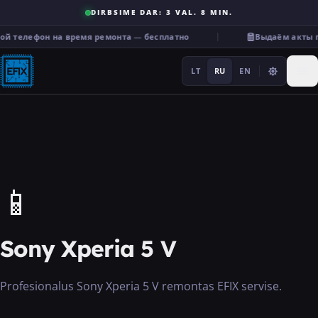
DIRBSIME DAR: 3 VAL. 8 MIN.
ой телефон на время ремонта — бесплатно
Выдаём акты п
LT
RU
EN
Ремонт
📱
···
Sony Xperia 5 V
Услуги
Profesionalus Sony Xperia 5 V remontas EFIX servise.
Прочее