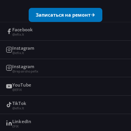
Записаться на ремонт
Facebook
@efix.lt
Instagram
@efix.lt
Instagram
@repairshopefix
YouTube
@EFIX
TikTok
@efix.lt
LinkedIn
EFIX