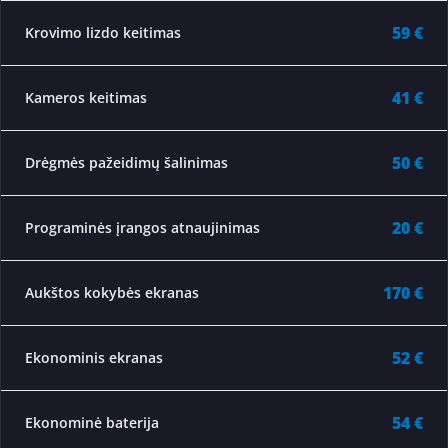
59 €
Krovimo lizdo keitimas
41 €
Kameros keitimas
50 €
Drėgmės pažeidimų šalinimas
20 €
Programinės įrangos atnaujinimas
170 €
Aukštos kokybės ekranas
52 €
Ekonominis ekranas
54 €
Ekonominė baterija