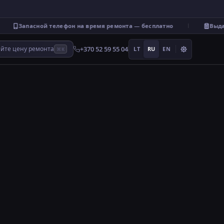
Запасной телефон на время ремонта — бесплатно
Выдаё
+370 52 59 55 04
айте цену ремонта
LT
RU
EN
⌘K