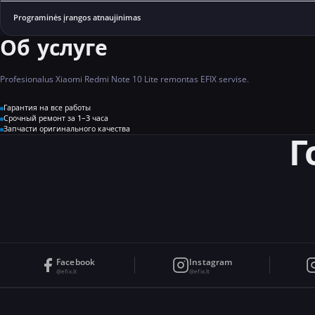
Programinės įrangos atnaujinimas
Об услуге
Profesionalus Xiaomi Redmi Note 10 Lite remontas EFIX servise.
Гарантия на все работы
Срочный ремонт за 1–3 часа
Запчасти оригинального качества
Г
Facebook
Instagram
@efix.lt
@efix.lt