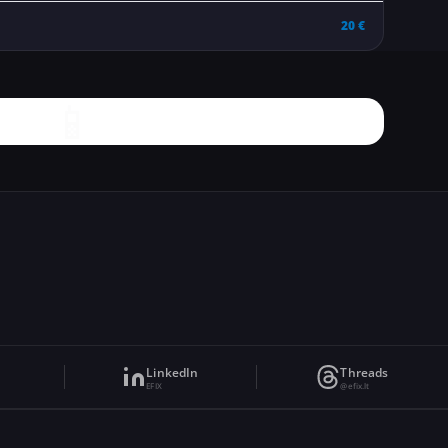
20 €
📱
LinkedIn
Threads
EFIX
@efix.lt