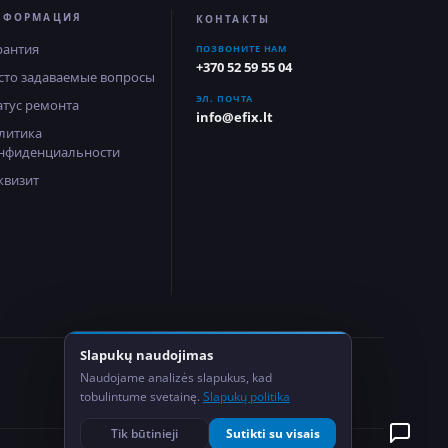
НФОРМАЦИЯ
КОНТАКТЫ
рантия
ПОЗВОНИТЕ НАМ
+370 52 59 55 04
сто задаваемые вопросы
ЭЛ. ПОЧТА
атус ремонта
info@efix.lt
литика
нфиденциальности
квизит
Slapukų naudojimas
2
Naudojame analizės slapukus, kad
Сервисных центра
tobulintume svetainę.
Slapukų politika
Tik būtinieji
Sutikti su visais