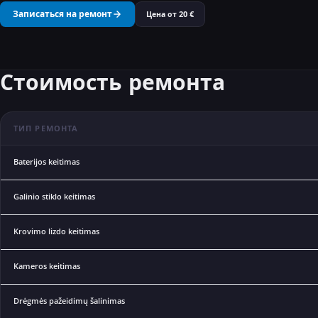
Записаться на ремонт
Цена от
20
€
Стоимость ремонта
ТИП РЕМОНТА
Baterijos keitimas
Galinio stiklo keitimas
Krovimo lizdo keitimas
Kameros keitimas
Drėgmės pažeidimų šalinimas