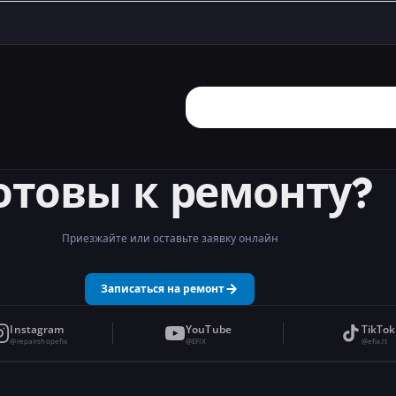
отовы к ремонту?
Приезжайте или оставьте заявку онлайн
Записаться на ремонт
Instagram
YouTube
TikTok
@repairshopefix
@EFIX
@efix.lt