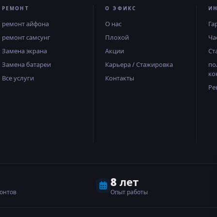
РЕМОНТ
О ЭФИКС
И
ремонт айфона
О нас
Га
ремонт самсунг
Плохой
Ча
Замена экрана
Акции
Ст
Замена батареи
Карьера / Стажировка
по
ко
Все услуги
Контакты
Ре
8 лет
онтов
Опыт работы