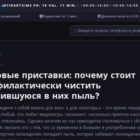
ATIDARYSIME PO: 18 VAL. 11 MIN.
I–V
09:00–18:00
VI
10:00–14:00
компаний
Гарантия от 3 мес.
Диагностика от 8,00 €
Введите модель телефона и узн
и
 г.
овые приставки: почему стоит
филактически чистить
пившуюся в них пыль?
едине с собой важно для всех, а для некоторых – это время пере
 Любой, кто любит видеоигры, понимает, насколько приятно нас
е отвлекаясь. Однако многим из нас приходится сталкиваться с с
 А связано это с тем, что со временем в бывшие в употреблении 
верстия охлаждения попадает пыль, которая забивает охлаждение