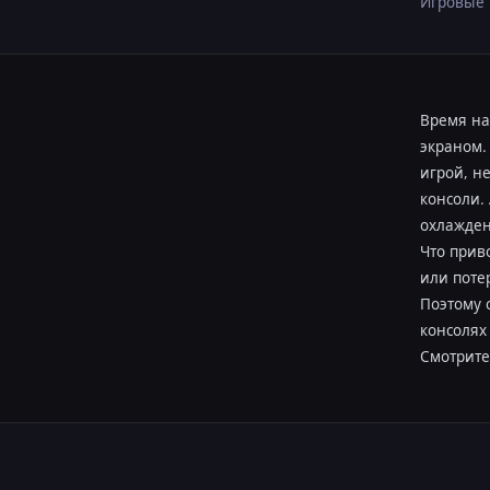
Игровые 
Время на
экраном.
игрой, н
консоли. 
охлажден
Что прив
или поте
Поэтому 
консолях
Смотрите