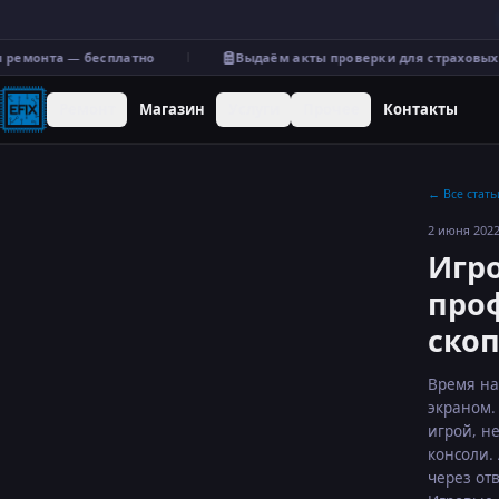
ремонта — бесплатно
Выдаём акты проверки для страховых 
Ремонт
Магазин
Услуги
Прочее
Контакты
←
Все стать
2 июня 2022
Игр
про
ско
Время на
экраном.
игрой, н
консоли.
через от