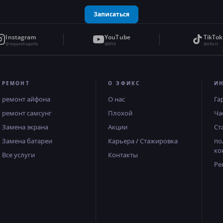
Записаться
Instagram
YouTube
TikTok
@repairshopefix
@EFIX
@efix.lt
РЕМОНТ
О ЭФИКС
И
ремонт айфона
О нас
Га
ремонт самсунг
Плохой
Ча
Замена экрана
Акции
Ст
Замена батареи
Карьера / Стажировка
по
ко
Все услуги
Контакты
Ре