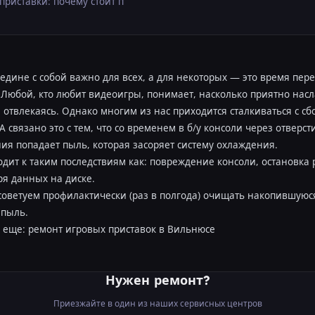
приставки: почему стоит п
едине с собой важно для всех, а для некоторых — это время пер
 Любой, кто любит видеоигры, понимает, насколько приятно нас
е отвлекаясь. Однако многим из нас приходится сталкиваться с с
А связано это с тем, что со временем в б/у консоли через отверст
ия попадает пыль, которая засоряет систему охлаждения.
одит к таким последствиям как: повреждение консоли, остановка
ря данных на диске.
советуем профилактически (раз в полгода) очищать накопившуюс
 пыль.
 еще: ремонт игровых приставок в Вильнюсе
Нужен ремонт?
Приезжайте в один из наших сервисных центров