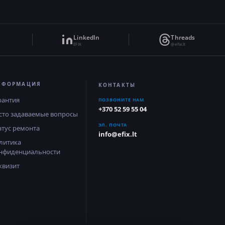
LinkedIn
Threads
EFIX
@efix.lt
НФОРМАЦИЯ
КОНТАКТЫ
рантия
ПОЗВОНИТЕ НАМ
+370 52 59 55 04
сто задаваемые вопросы
ЭЛ. ПОЧТА
атус ремонта
info@efix.lt
литика
нфиденциальности
квизит