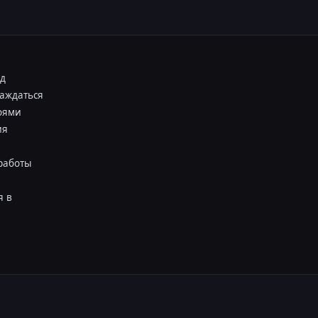
ед
лаждаться
боями
ия
 работы
я в