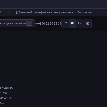
Запасной телефон на время ремонта — бесплатно
+370 52 59 55 04
айте цену ремонта
LT
RU
EN
⌘K
д
лаждаться
боями
консоли
...