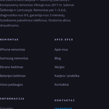
kompiuterių remontas Vilniuje nuo 2017 m. Salonai
Šeškinėje ir Lentvaryje. Remontas per 1–3 d.d.,
diagnostika nuo 8 €, garantija nuo 3 mėnesių.
Suteikiame pakaitinius telefonus. Išrašome aktus
draudimams.
REMONTAS
APIE EFIX
iPhone remontas
Apie mus
Samsung remontas
Blog
Ekrano keitimas
Akcijos
Baterijos keitimas
Karjera / praktika
Visos paslaugos
Kontaktai
INFORMACIJA
KONTAKTAI
Garantija
SKAMBINKITE