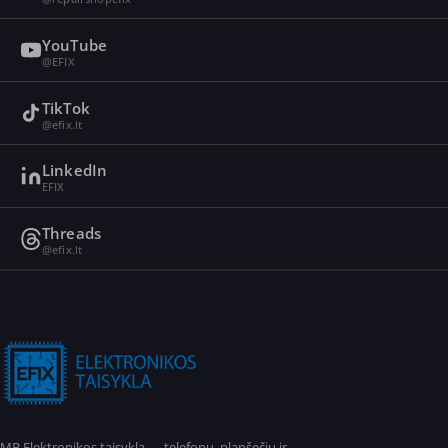
YouTube
@EFIX
TikTok
@efix.lt
LinkedIn
EFIX
Threads
@efix.lt
MB Elektronikos taisykla — telefonų, planšečių ir