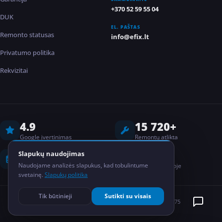
+370 52 59 55 04
DUK
EL. PAŠTAS
Remonto statusas
info@efix.lt
Privatumo politika
Rekvizitai
4.9
15 720+
Google įvertinimas
Remontų atlikta
8 metai
2
Slapukų naudojimas
Naudojame analizės slapukus, kad tobulintume
Darbo patirtis
Salonai Lietuvoje
svetainę.
Slapukų politika
Tik būtinieji
Sutikti su visais
©
2026
EFIX
MB Elektronikos taisykla
Kodas: 304835075
PRIVATUMO POLITIKA
BDAR