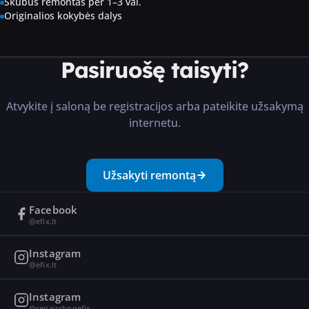
Skubus remontas per 1–3 val.
Originalios kokybės dalys
Pasiruošę taisyti?
Atvykite į saloną be registracijos arba pateikite užsakymą
internetu.
Užsakyti remontą
Facebook
@efix.lt
Instagram
@efix.lt
Instagram
@repairshopefix