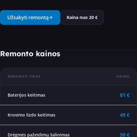
···
Užsakyti remontą
Kaina nuo
20
€
Remonto kainos
REMONTO TIPAS
KAINA
81 €
Baterijos keitimas
49 €
Krovimo lizdo keitimas
50 €
Drėgmės pažeidimų šalinimas