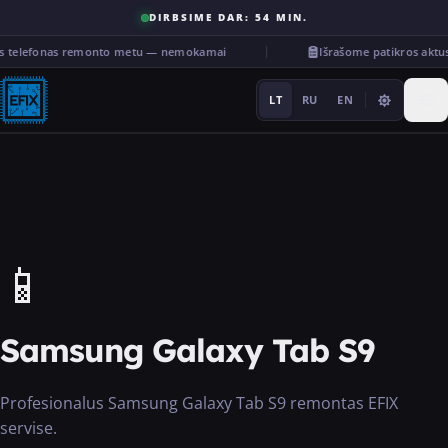
DIRBSIME DAR: 54 MIN.
is telefonas remonto metu — nemokamai
Išrašome patikros akt
LT
RU
EN
Remontas
📱
···
Samsung Galaxy Tab S9
Paslaugos
Profesionalus Samsung Galaxy Tab S9 remontas EFIX
Kita
servise.