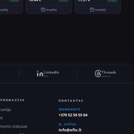
repšelį
Į krepšelį
Į krepšelį
LinkedIn
Threads
EFIX
@efix.lt
NFORMACIJA
KONTAKTAI
rantija
SKAMBINKITE
+370 52 59 55 04
UK
EL. PAŠTAS
monto statusas
info@efix.lt