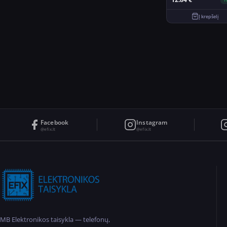
Į krepšelį
Facebook
Instagram
@efix.lt
@efix.lt
MB Elektronikos taisykla — telefonų,