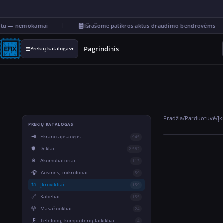
tu — nemokamai
Išrašome patikros aktus draudimo bendrovėms
Pagrindinis
Prekių katalogas
☰
▾
Pradžia
/
Parduotuvė
/
Įk
PREKIŲ KATALOGAS
📲
Ekrano apsaugos
945
🛡️
Dėklai
2 582
🔋
Akumuliatoriai
113
🎧
Ausinės, mikrofonai
59
🔌
Įkrovikliai
159
🔗
Kabeliai
155
💆
Masažuokliai
24
🗜️
Telefonų, kompiuterių laikikliai
4