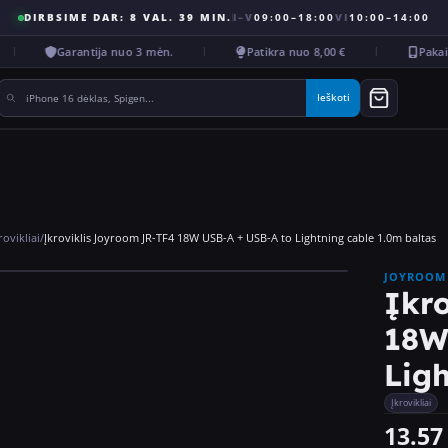
DIRBSIME DAR: 8 VAL. 39 MIN.
I–V
09:00–18:00
VI
10:00–14:00
Garantija nuo 3 mėn.
Patikra nuo 8,00 €
Pakaiti
Ieškoti
rovikliai
/
Įkroviklis Joyroom JR-TF4 18W USB-A + USB-A to Lightning cable 1.0m baltas
JOYROOM
Įkr
18W
Ligh
Įkrovikliai
13.57