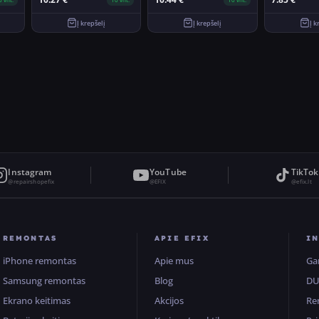
Į krepšelį
Į krepšelį
Į k
Instagram
YouTube
TikTok
@repairshopefix
@EFIX
@efix.lt
REMONTAS
APIE EFIX
I
iPhone remontas
Apie mus
Ga
Samsung remontas
Blog
D
Ekrano keitimas
Akcijos
Re