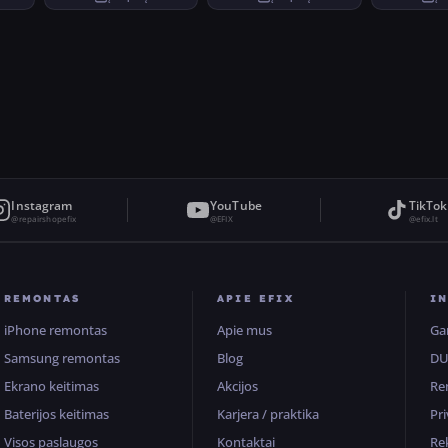
Instagram
YouTube
TikTok
@repairshopefix
@EFIX
@efix.lt
REMONTAS
APIE EFIX
I
iPhone remontas
Apie mus
Ga
Samsung remontas
Blog
D
Ekrano keitimas
Akcijos
Re
Baterijos keitimas
Karjera / praktika
Pr
Visos paslaugos
Kontaktai
Rek