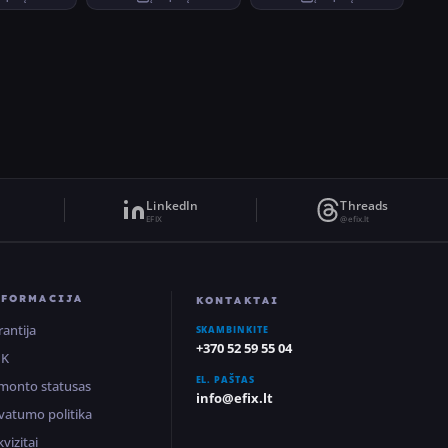
LinkedIn
Threads
EFIX
@efix.lt
NFORMACIJA
KONTAKTAI
rantija
SKAMBINKITE
+370 52 59 55 04
UK
EL. PAŠTAS
monto statusas
info@efix.lt
ivatumo politika
vizitai