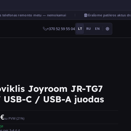
 telefonas remonto metu — nemokamai
Išrašome patikros aktus dr
+370 52 59 55 04
LT
RU
EN
oviklis Joyroom JR-TG7
 USB-C / USB-A juodas
€
su PVM (21%)
yje
s per 3-4 d.d.