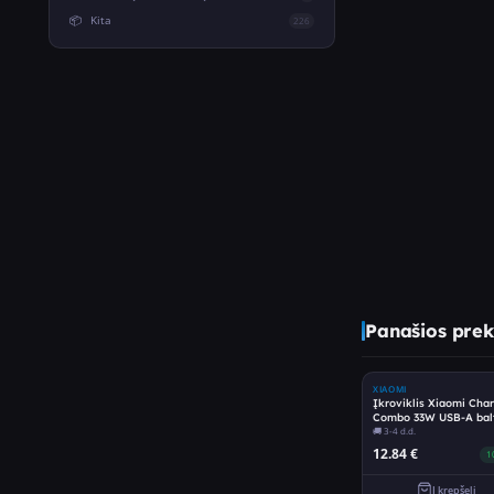
📦
Kita
226
Panašios prek
XIAOMI
Įkroviklis Xiaomi Cha
Combo 33W USB-A bal
BHR4996EU
🚚
3-4 d.d.
12.84
€
1
Į krepšelį