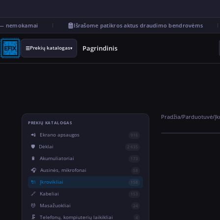
— nemokamai
Išrašome patikros aktus draudimo bendrovėms
Pagrindinis
Prekių katalogas
☰
▾
Pradžia
/
Parduotuvė
/
Įk
PREKIŲ KATALOGAS
📲
Ekrano apsaugos
916
🛡️
Dėklai
2 635
🔋
Akumuliatoriai
173
🎧
Ausinės, mikrofonai
58
🔌
Įkrovikliai
158
🔗
Kabeliai
153
💆
Masažuokliai
24
🗜️
Telefonų, kompiuterių laikikliai
4