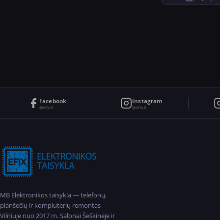
Facebook
Instagram
@efix.lt
@efix.lt
MB Elektronikos taisykla — telefonų,
planšečių ir kompiuterių remontas
Vilniuje nuo 2017 m. Salonai Šeškinėje ir