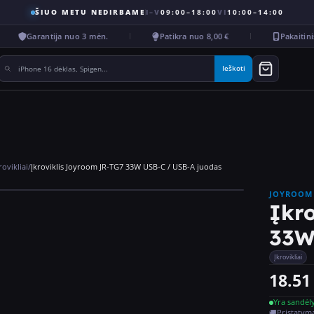
ŠIUO METU NEDIRBAME
I–V
09:00–18:00
VI
10:00–14:00
Garantija nuo 3 mėn.
Patikra nuo 8,00 €
Pakaitinis
Ieškoti
rovikliai
/
Įkroviklis Joyroom JR-TG7 33W USB-C / USB-A juodas
JOYROOM
Įkr
33W
Įkrovikliai
18.51
Yra sandėl
🚚
Pristatyma