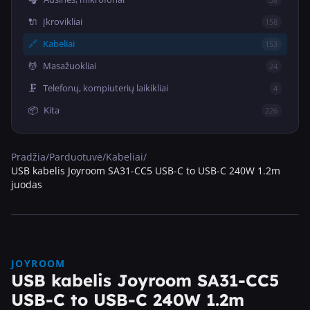
🔌
Įkrovikliai
158
🔗
Kabeliai
153
💆
Masažuokliai
24
🗜️
Telefonų, kompiuterių laikikliai
4
📦
Kita
226
Pradžia
/
Parduotuvė
/
Kabeliai
/
USB kabelis Joyroom SA31-CC5 USB-C to USB-C 240W 1.2m
juodas
JOYROOM
USB kabelis Joyroom SA31-CC5
USB-C to USB-C 240W 1.2m