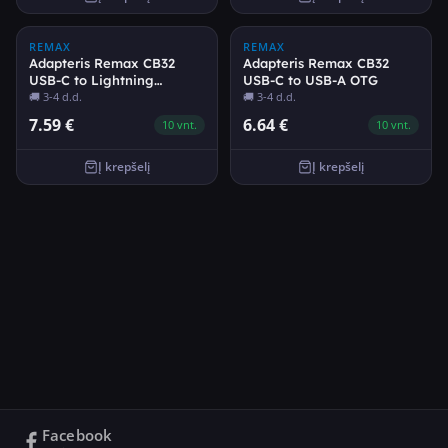
REMAX
REMAX
Adapteris Remax CB32
Adapteris Remax CB32
USB-C to Lightning
USB-C to USB-A OTG
(USB2.0)
🚚
3-4 d.d.
🚚
3-4 d.d.
7.59
€
6.64
€
10
vnt.
10
vnt.
Į krepšelį
Į krepšelį
Facebook