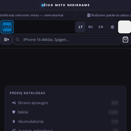
ŠIUO METU NEDIRBAME
 telefonas remonto metu — nemokamai
Išrašome patikros aktus
LT
RU
EN
☰
▾
···
PREKIŲ KATALOGAS
📲
Ekrano apsaugos
916
🛡️
Dėklai
2 635
🔋
Akumuliatoriai
173
🎧
Ausinės, mikrofonai
58