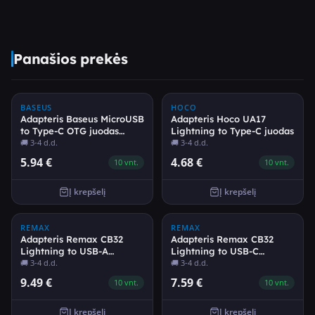
Panašios prekės
BASEUS
HOCO
Adapteris Baseus MicroUSB
Adapteris Hoco UA17
to Type-C OTG juodas
Lightning to Type-C juodas
CAMOTG-01
🚚
3-4 d.d.
🚚
3-4 d.d.
5.94
€
4.68
€
10
vnt.
10
vnt.
Į krepšelį
Į krepšelį
REMAX
REMAX
Adapteris Remax CB32
Adapteris Remax CB32
Lightning to USB-A
Lightning to USB-C
(USB2.0) OTG
🚚
3-4 d.d.
(USB2.0)
🚚
3-4 d.d.
9.49
€
7.59
€
10
vnt.
10
vnt.
Į krepšelį
Į krepšelį