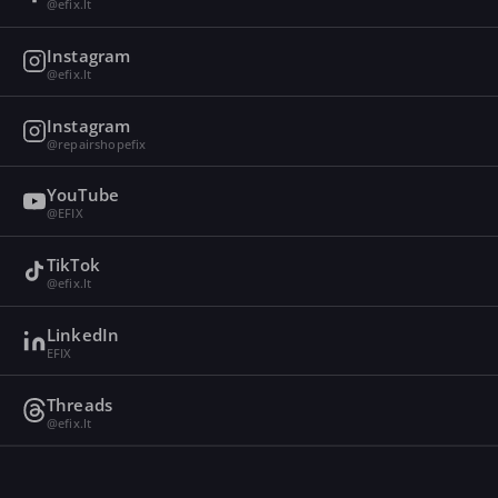
@efix.lt
Instagram
@efix.lt
Instagram
@repairshopefix
YouTube
@EFIX
TikTok
@efix.lt
LinkedIn
EFIX
Threads
@efix.lt