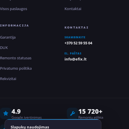
Visos paslaugos
Kontaktai
INFORMACIJA
KONTAKTAI
Garantija
SKAMBINKITE
+370 52 59 55 04
DUK
EL. PAŠTAS
Remonto statusas
info@efix.lt
Privatumo politika
Rekvizitai
4.9
15 720+
Google įvertinimas
Remontų atlikta
8 metai
2
Slapukų naudojimas