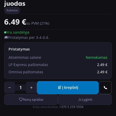
juodas
Kabeliai
6.49
€
su PVM (21%)
Yra sandėlyje
🚚
Pristatymas per 3-4 d.d.
Pristatymas
Atsiėmimas salone
Nemokamas
LP Express
paštomatas
2.49 €
Omniva
paštomatas
2.49 €
−
+
1
📞
🛒 Į krepšelį
Norų sąrašas
Lyginti
Arba skambinkite
:
+370 5 259 5504