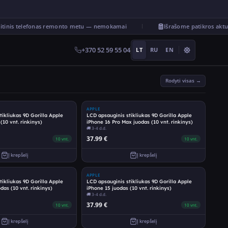
inis telefonas remonto metu — nemokamai
Išrašome patikros aktu
+370 52 59 55 04
LT
RU
EN
Rodyti visas →
APPLE
tikliukas 9D Gorilla Apple
LCD apsauginis stikliukas 9D Gorilla Apple
(10 vnt. rinkinys)
iPhone 16 Pro Max juodas (10 vnt. rinkinys)
🚚
3-4 d.d.
37.99
€
10
vnt.
10
vnt.
Į krepšelį
Į krepšelį
APPLE
tikliukas 9D Gorilla Apple
LCD apsauginis stikliukas 9D Gorilla Apple
das (10 vnt. rinkinys)
iPhone 15 juodas (10 vnt. rinkinys)
🚚
3-4 d.d.
37.99
€
10
vnt.
10
vnt.
Į krepšelį
Į krepšelį