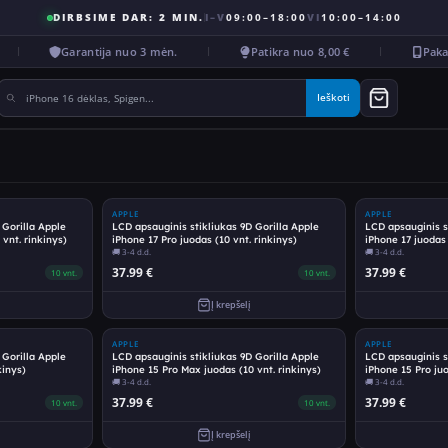
DIRBSIME DAR: 2 MIN.
I–V
09:00–18:00
VI
10:00–14:00
Garantija nuo 3 mėn.
Patikra nuo 8,00 €
Pakait
Ieškoti
APPLE
APPLE
 Gorilla Apple
LCD apsauginis stikliukas 9D Gorilla Apple
LCD apsauginis s
vnt. rinkinys)
iPhone 17 Pro juodas (10 vnt. rinkinys)
iPhone 17 juodas 
🚚
3-4 d.d.
🚚
3-4 d.d.
37.99
€
37.99
€
10
vnt.
10
vnt.
Į krepšelį
APPLE
APPLE
 Gorilla Apple
LCD apsauginis stikliukas 9D Gorilla Apple
LCD apsauginis s
kinys)
iPhone 15 Pro Max juodas (10 vnt. rinkinys)
iPhone 15 Pro juo
🚚
3-4 d.d.
🚚
3-4 d.d.
37.99
€
37.99
€
10
vnt.
10
vnt.
Į krepšelį