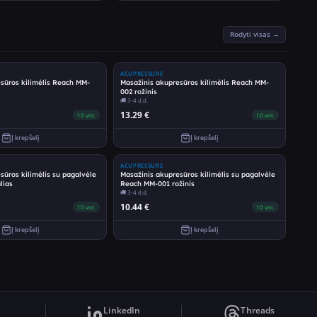
Rodyti visas →
ACUPRESSURE
sūros kilimėlis Reach MM-
Masažinis akupresūros kilimėlis Reach MM-
002 rožinis
🚚
3-4 d.d.
13.29
€
10
vnt.
10
vnt.
Į krepšelį
Į krepšelį
ACUPRESSURE
sūros kilimėlis su pagalvėle
Masažinis akupresūros kilimėlis su pagalvėle
lias
Reach MM-001 rožinis
🚚
3-4 d.d.
10.44
€
10
vnt.
10
vnt.
Į krepšelį
Į krepšelį
LinkedIn
Threads