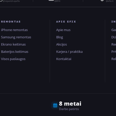
@repairshopefix
@EFIX
@efix.lt
REMONTAS
APIE EFIX
I
iPhone remontas
Apie mus
Ga
Samsung remontas
Blog
D
Ekrano keitimas
Akcijos
Re
Baterijos keitimas
Karjera / praktika
Pr
Visos paslaugos
Kontaktai
Rek
8 metai
Darbo patirtis