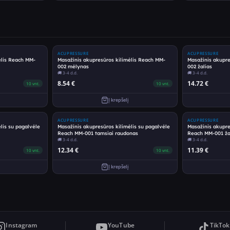
ACUPRESSURE
ACUPRESSURE
ėlis Reach MM-
Masažinis akupresūros kilimėlis Reach MM-
Masažinis akupre
002 mėlynas
002 žalias
🚚
3-4 d.d.
🚚
3-4 d.d.
8.54
€
14.72
€
10
vnt.
10
vnt.
Į krepšelį
ACUPRESSURE
ACUPRESSURE
lis su pagalvėle
Masažinis akupresūros kilimėlis su pagalvėle
Masažinis akupre
Reach MM-001 tamsiai raudonas
Reach MM-001 ža
🚚
3-4 d.d.
🚚
3-4 d.d.
12.34
€
11.39
€
10
vnt.
10
vnt.
Į krepšelį
Instagram
YouTube
TikTok