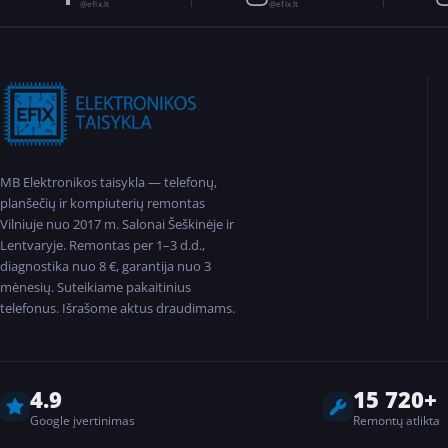
@efix.lt
@efix.lt
MB Elektronikos taisykla — telefonų,
planšečių ir kompiuterių remontas
Vilniuje nuo 2017 m. Salonai Šeškinėje ir
Lentvaryje. Remontas per 1–3 d.d.,
diagnostika nuo 8 €, garantija nuo 3
mėnesių. Suteikiame pakaitinius
telefonus. Išrašome aktus draudimams.
4.9
15 720+
Google įvertinimas
Remontų atlikta