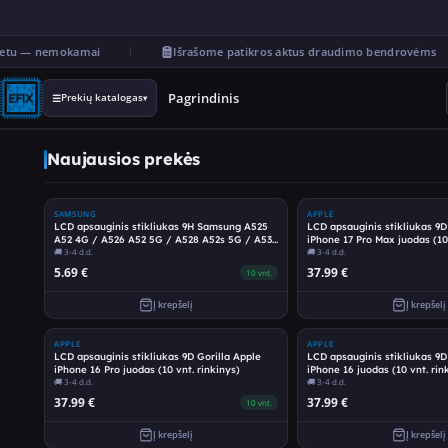
etu — nemokamai
Išrašome patikros aktus draudimo bendrovėms
Pagrindinis
Prekių katalogas
☰
▾
Elektronikos aksesuarai
Naujausios prekės
SAMSUNG
APPLE
LCD apsauginis stikliukas 9H Samsung A525
LCD apsauginis stikliukas 9D
A52 4G / A526 A52 5G / A528 A52s 5G / A536
iPhone 17 Pro Max juodas (10 
A53 5G
🚚
3-4 d.d.
🚚
3-4 d.d.
5.69
€
37.99
€
10
vnt.
Į krepšelį
Į krepšelį
APPLE
APPLE
LCD apsauginis stikliukas 9D Gorilla Apple
LCD apsauginis stikliukas 9D
iPhone 16 Pro juodas (10 vnt. rinkinys)
iPhone 16 juodas (10 vnt. rin
🚚
3-4 d.d.
🚚
3-4 d.d.
37.99
€
37.99
€
10
vnt.
Į krepšelį
Į krepšelį