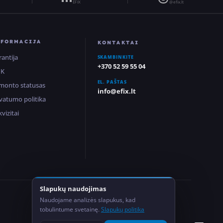
EFIX
@efix.lt
NFORMACIJA
KONTAKTAI
rantija
SKAMBINKITE
+370 52 59 55 04
UK
EL. PAŠTAS
monto statusas
info@efix.lt
ivatumo politika
vizitai
Slapukų naudojimas
2
Naudojame analizės slapukus, kad
Salonai Lietuvoje
tobulintume svetainę.
Slapukų politika