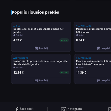
Populiariausios prekės
APPLE
ACUPRESSURE
Dėklas 3mk Wallet Case Apple iPhone Air
Masažinis akupresūros kilim
juodas
002 juodas
🚚
3-4 d.d.
🚚
3-4 d.d.
4.74
€
8.54
€
10
vnt.
Į krepšelį
Į krepšelį
ACUPRESSURE
ACUPRESSURE
Masažinis akupresūros kilimėlis su pagalvėle
Masažinis akupresūros kilimė
Reach MM-001 juodas
Reach MM-001 mėlynas
🚚
3-4 d.d.
🚚
3-4 d.d.
12.34
€
11.39
€
10
vnt.
Į krepšelį
Į krepšelį
Facebook
Instagram