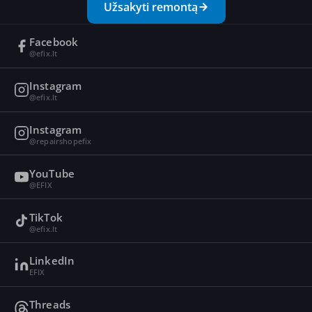
Užsakyti remontą
Facebook
@efix.lt
Instagram
@efix.lt
Instagram
@repairshopefix
YouTube
@EFIX
TikTok
@efix.lt
LinkedIn
EFIX
Threads