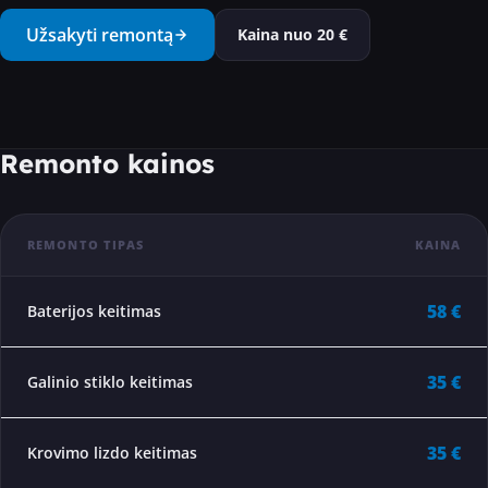
···
Užsakyti remontą
Kaina nuo
20
€
Remonto kainos
REMONTO TIPAS
KAINA
58 €
Baterijos keitimas
35 €
Galinio stiklo keitimas
35 €
Krovimo lizdo keitimas