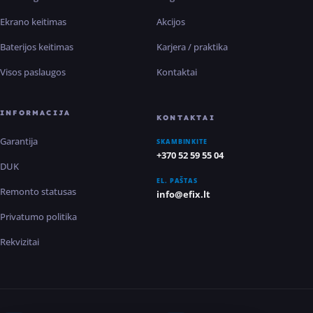
Ekrano keitimas
Akcijos
Baterijos keitimas
Karjera / praktika
Visos paslaugos
Kontaktai
INFORMACIJA
KONTAKTAI
Garantija
SKAMBINKITE
+370 52 59 55 04
DUK
EL. PAŠTAS
Remonto statusas
info@efix.lt
Privatumo politika
Rekvizitai