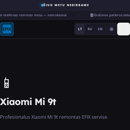
ŠIUO METU NEDIRBAME
nis telefonas remonto metu — nemokamai
Išrašome patikros akt
LT
RU
EN
Remontas
📱
···
Xiaomi Mi 9t
Paslaugos
Profesionalus Xiaomi Mi 9t remontas EFIX servise.
Kita