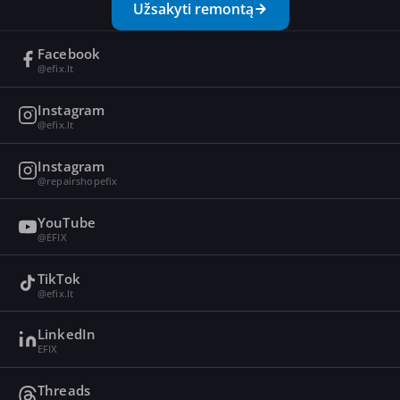
Užsakyti remontą
Facebook
@efix.lt
Instagram
@efix.lt
Instagram
@repairshopefix
YouTube
@EFIX
TikTok
@efix.lt
LinkedIn
EFIX
Threads