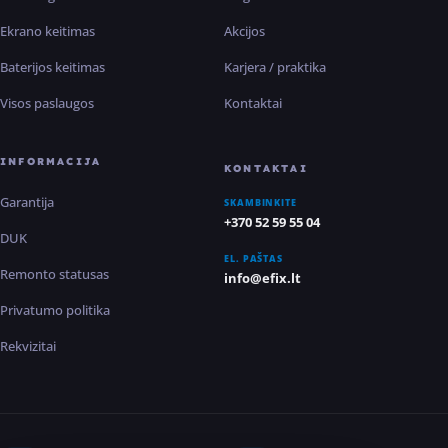
Ekrano keitimas
Akcijos
Baterijos keitimas
Karjera / praktika
Visos paslaugos
Kontaktai
INFORMACIJA
KONTAKTAI
Garantija
SKAMBINKITE
+370 52 59 55 04
DUK
EL. PAŠTAS
Remonto statusas
info@efix.lt
Privatumo politika
Rekvizitai