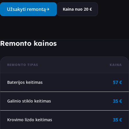
···
Užsakyti remontą
Kaina nuo
20
€
Remonto kainos
REMONTO TIPAS
KAINA
57 €
Baterijos keitimas
35 €
Galinio stiklo keitimas
35 €
Krovimo lizdo keitimas