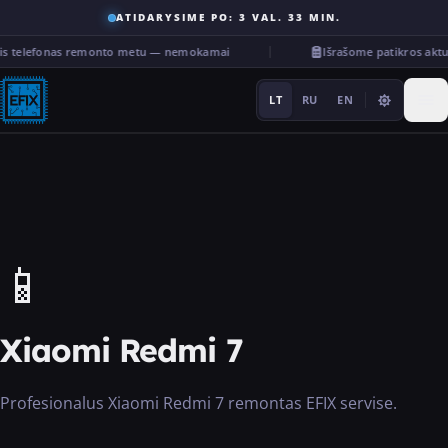
ATIDARYSIME PO: 3 VAL. 33 MIN.
nis telefonas remonto metu — nemokamai
Išrašome patikros akt
LT
RU
EN
Remontas
📱
···
Xiaomi Redmi 7
Paslaugos
Profesionalus Xiaomi Redmi 7 remontas EFIX servise.
Kita