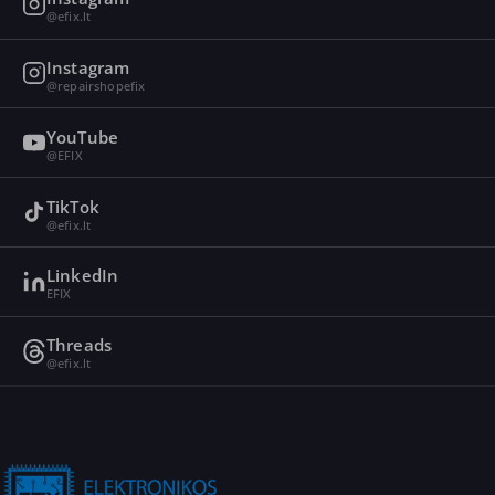
@efix.lt
Instagram
@repairshopefix
YouTube
@EFIX
TikTok
@efix.lt
LinkedIn
EFIX
Threads
@efix.lt