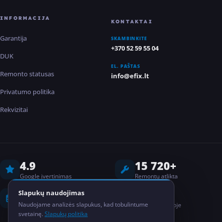
INFORMACIJA
KONTAKTAI
Garantija
SKAMBINKITE
+370 52 59 55 04
DUK
EL. PAŠTAS
Remonto statusas
info@efix.lt
Privatumo politika
Rekvizitai
4.9
15 720+
Google įvertinimas
Remontų atlikta
8 metai
2
Slapukų naudojimas
Naudojame analizės slapukus, kad tobulintume
Darbo patirtis
Salonai Lietuvoje
svetainę.
Slapukų politika