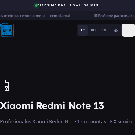
DIRBSIME DAR: 1 VAL. 38 MIN.
nis telefonas remonto metu — nemokamai
Išrašome patikros ak
LT
RU
EN
Remontas
📱
···
Xiaomi Redmi Note 13
Paslaugos
Profesionalus Xiaomi Redmi Note 13 remontas EFIX servise.
Kita