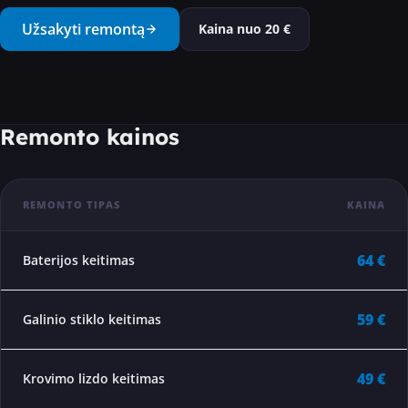
···
Užsakyti remontą
Kaina nuo
20
€
Remonto kainos
REMONTO TIPAS
KAINA
64 €
Baterijos keitimas
59 €
Galinio stiklo keitimas
49 €
Krovimo lizdo keitimas