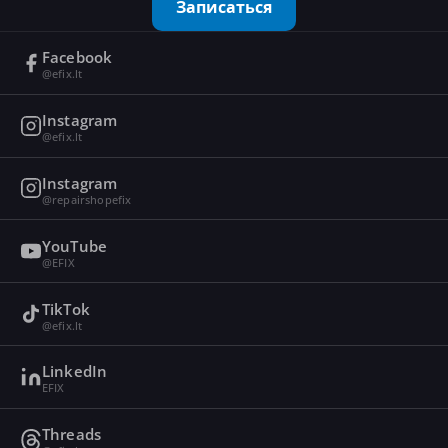
Записаться
Facebook
@efix.lt
Instagram
@efix.lt
Instagram
@repairshopefix
YouTube
@EFIX
TikTok
@efix.lt
LinkedIn
EFIX
Threads