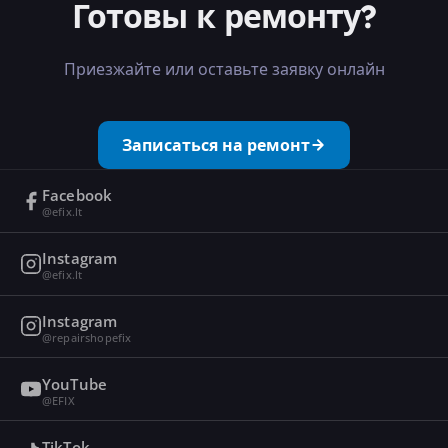
Готовы к ремонту?
Приезжайте или оставьте заявку онлайн
Записаться на ремонт
Facebook
@efix.lt
Instagram
@efix.lt
Instagram
@repairshopefix
YouTube
@EFIX
TikTok