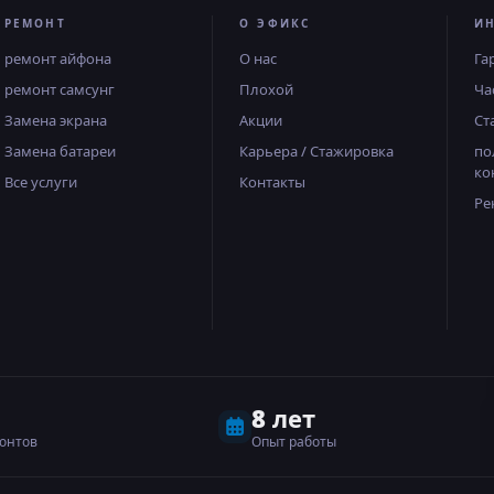
РЕМОНТ
О ЭФИКС
И
ремонт айфона
О нас
Га
ремонт самсунг
Плохой
Ча
Замена экрана
Акции
Ст
Замена батареи
Карьера / Стажировка
по
ко
Все услуги
Контакты
Ре
8 лет
онтов
Опыт работы