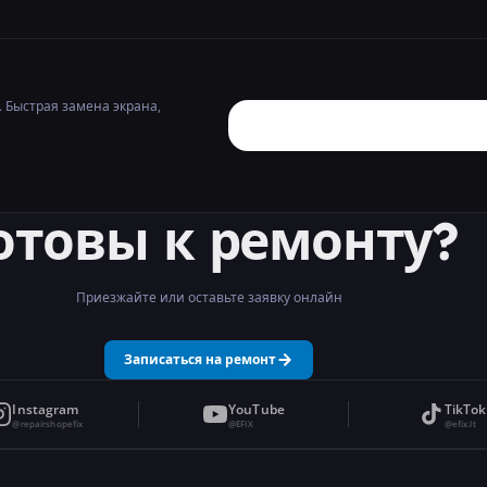
. Быстрая замена экрана,
отовы к ремонту?
Приезжайте или оставьте заявку онлайн
Записаться на ремонт
Instagram
YouTube
TikTok
@repairshopefix
@EFIX
@efix.lt