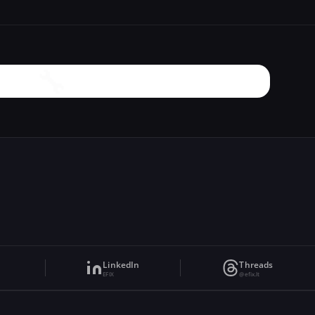
🔧
LinkedIn
Threads
EFIX
@efix.lt