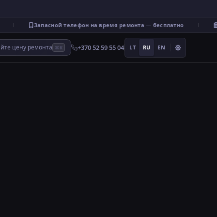
Запасной телефон на время ремонта — бесплатно
В
+370 52 59 55 04
айте цену ремонта
LT
RU
EN
⌘K