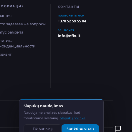
НФОРМАЦИЯ
КОНТАКТЫ
рантия
ПОЗВОНИТЕ НАМ
+370 52 59 55 04
сто задаваемые вопросы
ЭЛ. ПОЧТА
атус ремонта
info@efix.lt
литика
нфиденциальности
квизит
Slapukų naudojimas
2
Naudojame analizės slapukus, kad
Сервисных центра
tobulintume svetainę.
Slapukų politika
Tik būtinieji
Sutikti su visais