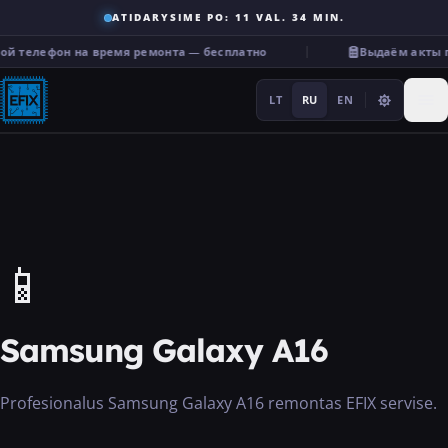
ATIDARYSIME PO: 11 VAL. 34 MIN.
ой телефон на время ремонта — бесплатно
Выдаём акты п
LT
RU
EN
Ремонт
📱
···
Samsung Galaxy A16
Услуги
Profesionalus Samsung Galaxy A16 remontas EFIX servise.
Прочее