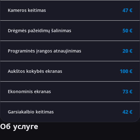
47 €
Kameros keitimas
50 €
Drėgmės pažeidimų šalinimas
20 €
Programinės įrangos atnaujinimas
100 €
Aukštos kokybės ekranas
73 €
Ekonominis ekranas
42 €
Garsiakalbio keitimas
Об услуге