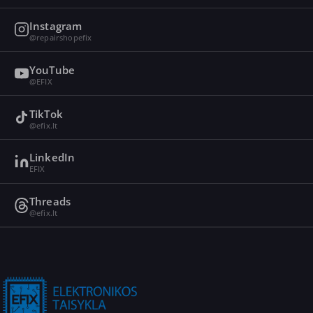
Instagram
@repairshopefix
YouTube
@EFIX
TikTok
@efix.lt
LinkedIn
EFIX
Threads
@efix.lt