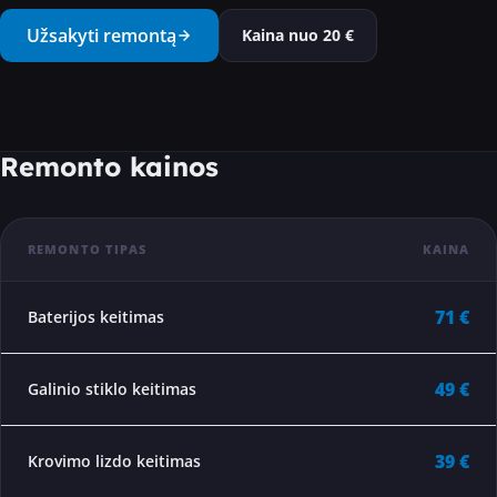
···
Užsakyti remontą
Kaina nuo
20
€
Remonto kainos
REMONTO TIPAS
KAINA
71 €
Baterijos keitimas
49 €
Galinio stiklo keitimas
39 €
Krovimo lizdo keitimas