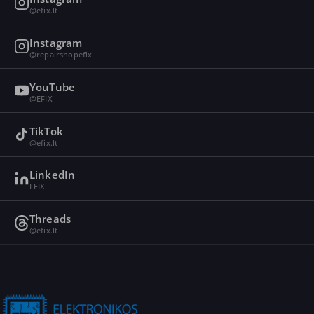
@efix.lt
Instagram
@repairshopefix
YouTube
@EFIX
TikTok
@efix.lt
LinkedIn
EFIX
Threads
@efix.lt