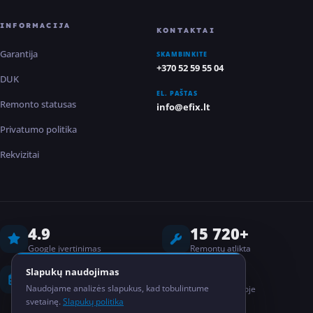
INFORMACIJA
KONTAKTAI
Garantija
SKAMBINKITE
+370 52 59 55 04
DUK
EL. PAŠTAS
Remonto statusas
info@efix.lt
Privatumo politika
Rekvizitai
4.9
15 720+
Google įvertinimas
Remontų atlikta
8 metai
2
Slapukų naudojimas
Naudojame analizės slapukus, kad tobulintume
Darbo patirtis
Salonai Lietuvoje
svetainę.
Slapukų politika