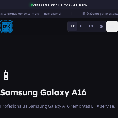
DIRBSIME DAR: 1 VAL. 24 MIN.
nis telefonas remonto metu — nemokamai
Išrašome patikros ak
LT
RU
EN
Remontas
📱
···
Samsung Galaxy A16
Paslaugos
Profesionalus Samsung Galaxy A16 remontas EFIX servise.
Kita