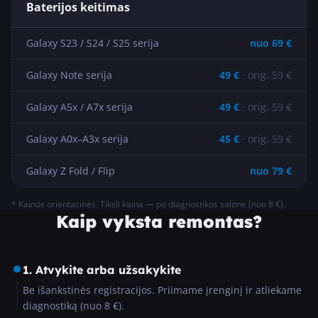
Baterijos keitimas
Galaxy S23 / S24 / S25 serija
nuo
69
€
Galaxy Note serija
49
€
· orig.
59
€
Galaxy A5x / A7x serija
49
€
· orig.
59
€
Galaxy A0x–A3x serija
45
€
· orig.
59
€
Galaxy Z Fold / Flip
nuo
79
€
* Kainos orientacinės. Tiksli kaina — po diagnostikos salone (nuo 8 €).
Kaip vyksta remontas?
1. Atvykite arba užsakykite
Be išankstinės registracijos. Priimame įrenginį ir atliekame
diagnostiką (nuo 8 €).