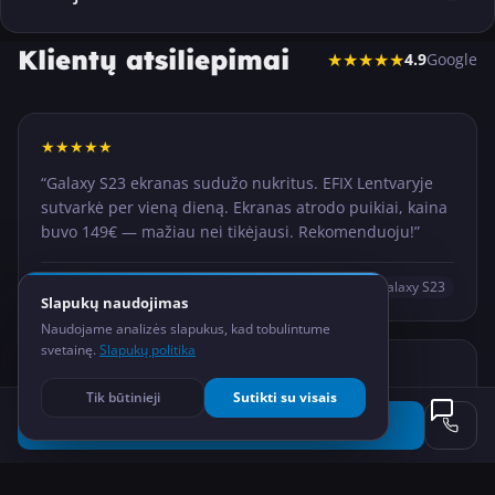
Klientų atsiliepimai
★★★★★
4.9
Google
★
★
★
★
★
“
Galaxy S23 ekranas sudužo nukritus. EFIX Lentvaryje
sutvarkė per vieną dieną. Ekranas atrodo puikiai, kaina
buvo 149€ — mažiau nei tikėjausi. Rekomenduoju!
”
Tomas R.
Galaxy S23
Slapukų naudojimas
Naudojame analizės slapukus, kad tobulintume
svetainę.
Slapukų politika
★
★
★
★
★
Tik būtinieji
Sutikti su visais
“
Galaxy A55 nebelaikė baterija, po kelių valandų jau
Užsakyti remontą
buvo 0%. Po keitimo telefonas laiko visą dieną su
atsarga. Greitas servisas, draugiški darbuotojai.
”