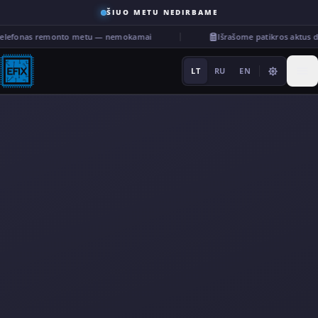
ŠIUO METU NEDIRBAME
telefonas remonto metu — nemokamai
Išrašome patikros aktus d
LT
RU
EN
Remontas
···
Paslaugos
Kita