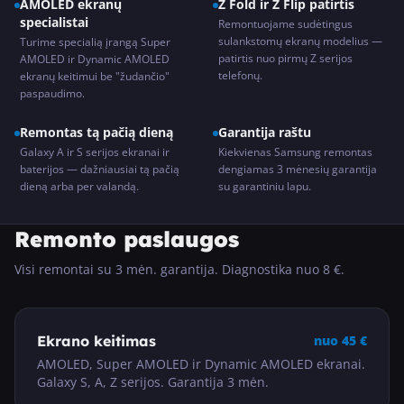
AMOLED ekranų
Z Fold ir Z Flip patirtis
specialistai
Remontuojame sudėtingus
sulankstomų ekranų modelius —
Turime specialią įrangą Super
patirtis nuo pirmų Z serijos
AMOLED ir Dynamic AMOLED
telefonų.
ekranų keitimui be "žudančio"
paspaudimo.
Remontas tą pačią dieną
Garantija raštu
Galaxy A ir S serijos ekranai ir
Kiekvienas Samsung remontas
baterijos — dažniausiai tą pačią
dengiamas 3 mėnesių garantija
dieną arba per valandą.
su garantiniu lapu.
Remonto paslaugos
Visi remontai su 3 mėn. garantija. Diagnostika nuo 8 €.
Ekrano keitimas
nuo
45
€
AMOLED, Super AMOLED ir Dynamic AMOLED ekranai.
Galaxy S, A, Z serijos. Garantija 3 mėn.