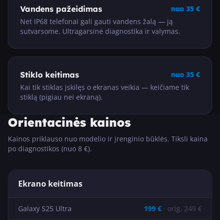
Vandens pažeidimas
nuo
35
€
Net IP68 telefonai gali gauti vandens žalą — ją
sutvarsome. Ultragarsinė diagnostika ir valymas.
Stiklo keitimas
nuo
35
€
Kai tik stiklas įskilęs o ekranas veikia — keičiame tik
stiklą (pigiau nei ekraną).
Orientacinės kainos
Kainos priklauso nuo modelio ir įrenginio būklės. Tiksli kaina
po diagnostikos (nuo 8 €).
Ekrano keitimas
Galaxy S25 Ultra
199
€
· orig.
249
€