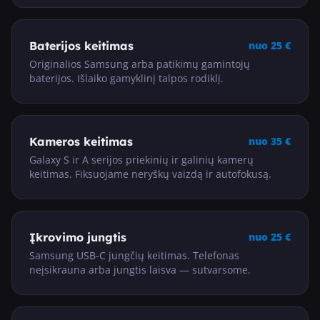
Baterijos keitimas
nuo
25
€
Originalios Samsung arba patikimų gamintojų
baterijos. Išlaiko gamyklinį talpos rodiklį.
Kameros keitimas
nuo
35
€
Galaxy S ir A serijos priekinių ir galinių kamerų
keitimas. Fiksuojame neryškų vaizdą ir autofokusą.
Įkrovimo jungtis
nuo
25
€
Samsung USB-C jungčių keitimas. Telefonas
neįsikrauna arba jungtis laisva — sutvarsome.