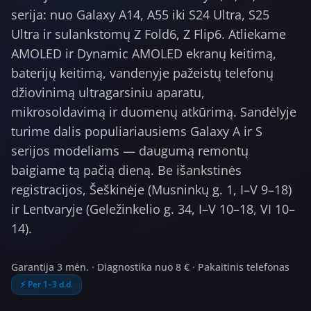
serija: nuo Galaxy A14, A55 iki S24 Ultra, S25
Ultra ir sulankstomų Z Fold6, Z Flip6. Atliekame
AMOLED ir Dynamic AMOLED ekranų keitimą,
baterijų keitimą, vandenyje pažeistų telefonų
džiovinimą ultragarsiniu aparatu,
mikrosoldavimą ir duomenų atkūrimą. Sandėlyje
turime dalis populiariausiems Galaxy A ir S
serijos modeliams — daugumą remontų
baigiame tą pačią dieną. Be išankstinės
registracijos, Šeškinėje (Musninkų g. 1, I–V 9–18)
ir Lentvaryje (Geležinkelio g. 34, I–V 10–18, VI 10–
14).
Garantija 3 mėn.
·
Diagnostika nuo 8 €
·
Pakaitinis telefonas
⚡
Per 1–3 d.d.