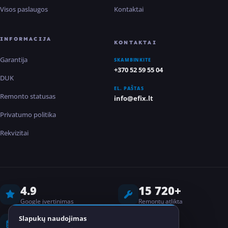
Visos paslaugos
Kontaktai
INFORMACIJA
KONTAKTAI
Garantija
SKAMBINKITE
+370 52 59 55 04
DUK
EL. PAŠTAS
Remonto statusas
info@efix.lt
Privatumo politika
Rekvizitai
4.9
15 720+
Google įvertinimas
Remontų atlikta
8 metai
2
Slapukų naudojimas