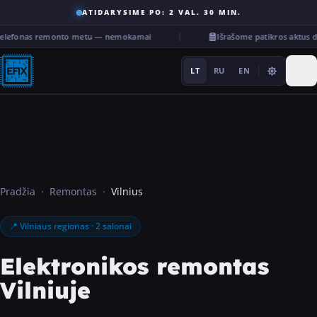
ATIDARYSIME PO: 2 VAL. 30 MIN.
 telefonas remonto metu — nemokamai
Išrašome patikros aktus 
LT
RU
EN
Remontas
Pradžia
·
Remontas
·
Vilnius
···
📍 Vilniaus regionas · 2 salonai
Paslaugos
Elektronikos remontas
Vilniuje
Kita