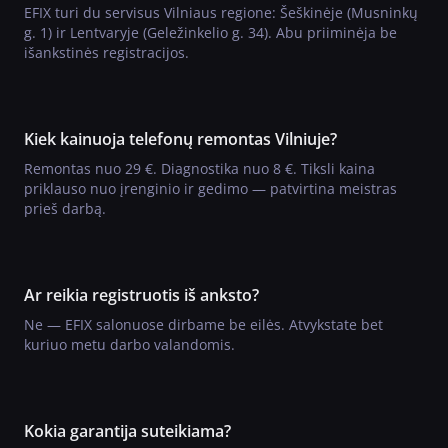
EFIX turi du servisus Vilniaus regione: Šeškinėje (Musninkų
g. 1) ir Lentvaryje (Geležinkelio g. 34). Abu priiminėja be
išankstinės registracijos.
Kiek kainuoja telefonų remontas Vilniuje?
Remontas nuo 29 €. Diagnostika nuo 8 €. Tiksli kaina
priklauso nuo įrenginio ir gedimo — patvirtina meistras
prieš darbą.
Ar reikia registruotis iš anksto?
Ne — EFIX salonuose dirbame be eilės. Atvykstate bet
kuriuo metu darbo valandomis.
Kokia garantija suteikiama?