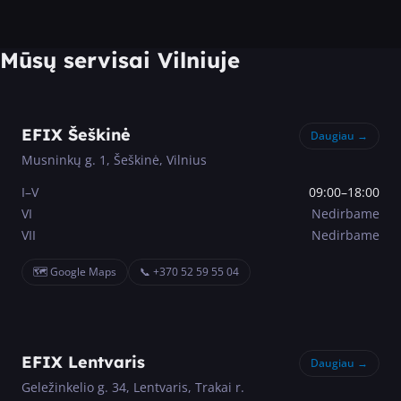
Mūsų servisai Vilniuje
EFIX Šeškinė
Daugiau →
Musninkų g. 1, Šeškinė, Vilnius
I–V
09:00–18:00
VI
Nedirbame
VII
Nedirbame
🗺️ Google Maps
📞
+370 52 59 55 04
EFIX Lentvaris
Daugiau →
Geležinkelio g. 34, Lentvaris, Trakai r.