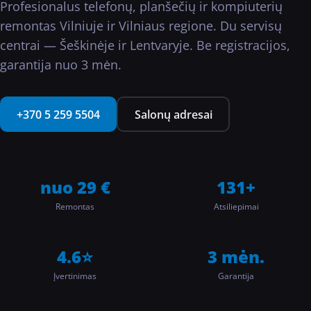
Profesionalus telefonų, planšečių ir kompiuterių
···
remontas Vilniuje ir Vilniaus regione. Du servisų
centrai — Šeškinėje ir Lentvaryje. Be registracijos,
garantija nuo 3 mėn.
+370 5 259 5504
Salonų adresai
nuo 29 €
131+
Remontas
Atsiliepimai
4.6⭐
3 mėn.
Įvertinimas
Garantija