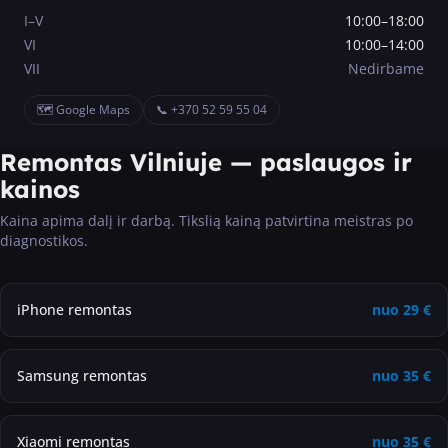
I–V
10:00–18:00
VI
10:00–14:00
VII
Nedirbame
🗺️ Google Maps
📞
+370 52 59 55 04
Remontas Vilniuje — paslaugos ir
kainos
Kaina apima dalį ir darbą. Tikslią kainą patvirtina meistras po
diagnostikos.
iPhone remontas
nuo
29
€
Samsung remontas
nuo
35
€
Xiaomi remontas
nuo
35
€