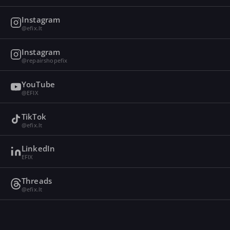
Instagram
@efix.lt
Instagram
@repairshopefix
YouTube
@EFIX
TikTok
@efix.lt
LinkedIn
EFIX
Threads
@efix.lt