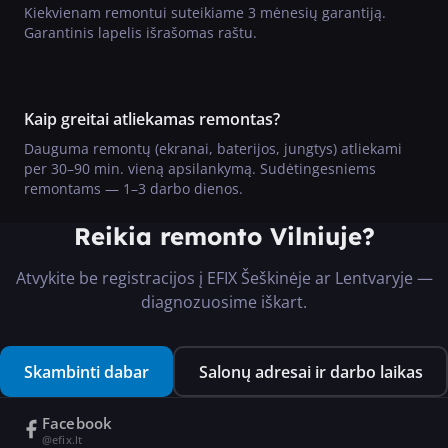
Kiekvienam remontui suteikiame 3 mėnesių garantiją.
Garantinis lapelis išrašomas raštu.
Kaip greitai atliekamas remontas?
Dauguma remontų (ekranai, baterijos, jungtys) atliekami
per 30–90 min. vieną apsilankymą. Sudėtingesniems
remontams — 1–3 darbo dienos.
Reikia remonto Vilniuje?
Atvykite be registracijos į EFIX Šeškinėje ar Lentvaryje —
diagnozuosime iškart.
Skambinti dabar
Salonų adresai ir darbo laikas
Facebook
@efix.lt