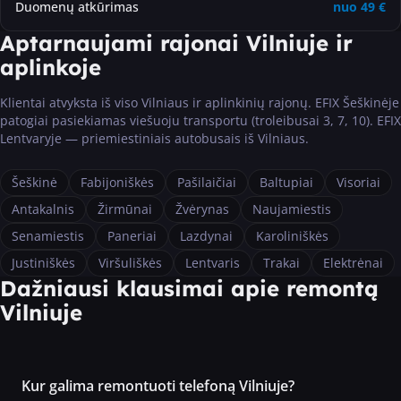
Duomenų atkūrimas
nuo
49
€
Aptarnaujami rajonai Vilniuje ir
aplinkoje
Klientai atvyksta iš viso Vilniaus ir aplinkinių rajonų. EFIX Šeškinėje
patogiai pasiekiamas viešuoju transportu (troleibusai 3, 7, 10). EFIX
Lentvaryje — priemiestiniais autobusais iš Vilniaus.
Šeškinė
Fabijoniškės
Pašilaičiai
Baltupiai
Visoriai
Antakalnis
Žirmūnai
Žvėrynas
Naujamiestis
Senamiestis
Paneriai
Lazdynai
Karoliniškės
Justiniškės
Viršuliškės
Lentvaris
Trakai
Elektrėnai
Dažniausi klausimai apie remontą
Vilniuje
Kur galima remontuoti telefoną Vilniuje?