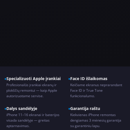
Specializuoti Apple įrankiai
Face ID išlaikomas
Profesionalūs įrankiai ekranų ir
Keičiame ekranus neprarandant
plokščių remontui — kaip Apple
Face ID ir True Tone
autorizuotame servise.
funkcionalumo.
Dalys sandėlyje
Garantija raštu
iPhone 11–16 ekranai ir baterijos
Kiekvienas iPhone remontas
visada sandėlyje — greitas
dengiamas 3 mėnesių garantija
aptarnavimas.
su garantiniu lapu.