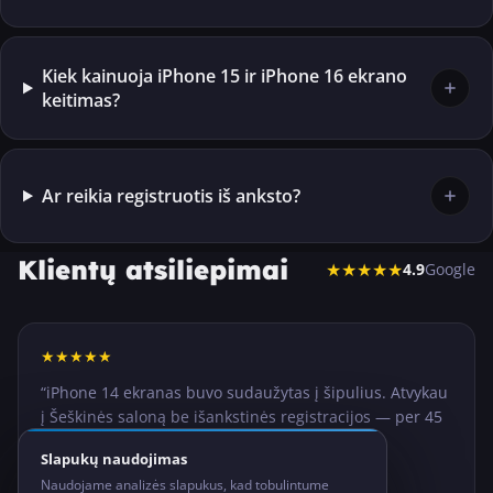
Kiek kainuoja iPhone 15 ir iPhone 16 ekrano
keitimas?
Ar reikia registruotis iš anksto?
Klientų atsiliepimai
★★★★★
4.9
Google
★
★
★
★
★
“
iPhone 14 ekranas buvo sudaužytas į šipulius. Atvykau
į Šeškinės saloną be išankstinės registracijos — per 45
minutes telefonas kaip naujas. Kaina tinkama,
Slapukų naudojimas
darbuotojai labai draugiški.
”
Naudojame analizės slapukus, kad tobulintume