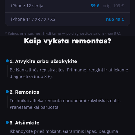
iPhone 12 serija
59
€
· orig.
109
€
iPhone 11 / XR / X / XS
nuo
49
€
* Kainos orientacinės. Tiksli kaina — po diagnostikos salone (nuo 8 €).
Kaip vyksta remontas?
1. Atvykite arba užsakykite
Be išankstinės registracijos. Priimame įrenginį ir atliekame
diagnostiką (nuo 8 €).
2. Remontas
Technikai atlieka remontą naudodami kokybiškas dalis.
Pranešame kai paruošta.
3. Atsiimkite
Išbandykite prieš mokant. Garantinis lapas. Dauguma