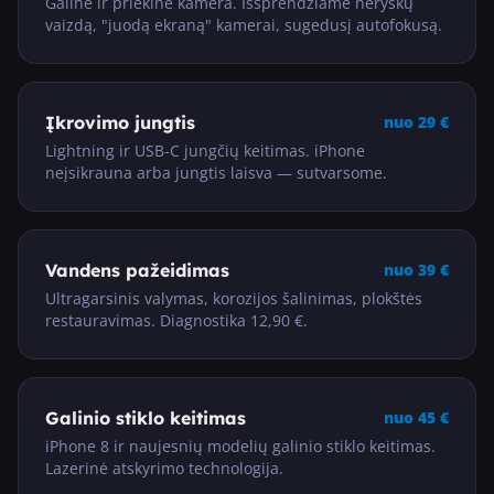
Galinė ir priekinė kamera. Išsprendžiame neryškų
vaizdą, "juodą ekraną" kamerai, sugedusį autofokusą.
Įkrovimo jungtis
nuo
29
€
Lightning ir USB-C jungčių keitimas. iPhone
neįsikrauna arba jungtis laisva — sutvarsome.
Vandens pažeidimas
nuo
39
€
Ultragarsinis valymas, korozijos šalinimas, plokštės
restauravimas. Diagnostika 12,90 €.
Galinio stiklo keitimas
nuo
45
€
iPhone 8 ir naujesnių modelių galinio stiklo keitimas.
Lazerinė atskyrimo technologija.