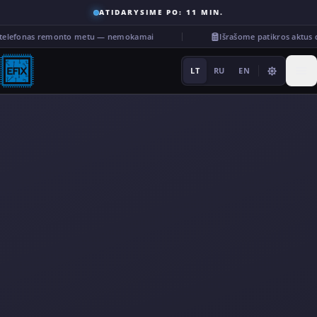
ATIDARYSIME PO: 11 MIN.
telefonas remonto metu — nemokamai
Išrašome patikros aktus 
LT
RU
EN
Remontas
···
Paslaugos
Kita