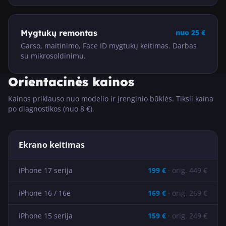
Mygtukų remontas
nuo
25
€
Garso, maitinimo, Face ID mygtukų keitimas. Darbas
su mikrosoldinimu.
Orientacinės kainos
Kainos priklauso nuo modelio ir įrenginio būklės. Tiksli kaina
po diagnostikos (nuo 8 €).
Ekrano keitimas
iPhone 17 serija
199
€
· orig.
449
€
iPhone 16 / 16e
169
€
· orig.
269
€
iPhone 15 serija
159
€
· orig.
249
€