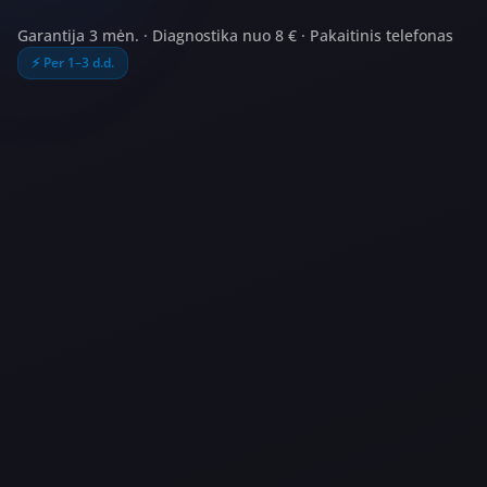
Garantija 3 mėn.
·
Diagnostika nuo 8 €
·
Pakaitinis telefonas
⚡
Per 1–3 d.d.