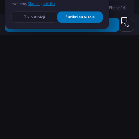
svetainę.
Slapukų politika
Mantas K.
iPhone 14
Tik būtinieji
Sutikti su visais
Užsakyti remontą
★
★
★
★
★
“
Keičiau bateriją iPhone 12 — telefonas jau
nebeišlaikydavo nė dienos. Po pakeitimo bateriją laiko 2
dienas. Greitas ir profesionalus aptarnavimas,
rekomenduoju!
”
Rasa M.
iPhone 12
★
★
★
★
★
“
Vandeniu pažeistas iPhone 13 Pro — tikėjausi
blogiausio. EFIX sutvarkė per 2 dienas, telefonas veikia
puikiai. Labai dėkoju už profesionalumą!
”