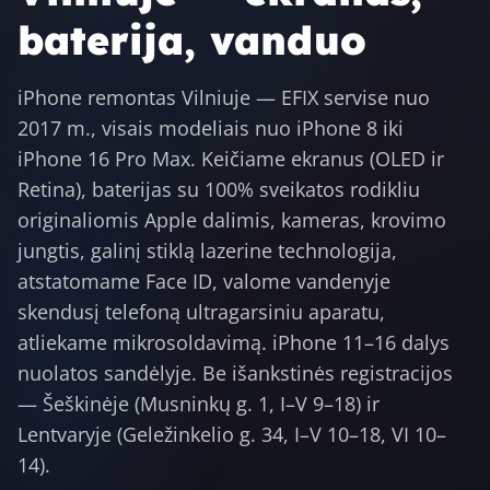
baterija, vanduo
iPhone remontas Vilniuje — EFIX servise nuo
2017 m., visais modeliais nuo iPhone 8 iki
iPhone 16 Pro Max. Keičiame ekranus (OLED ir
Retina), baterijas su 100% sveikatos rodikliu
originaliomis Apple dalimis, kameras, krovimo
jungtis, galinį stiklą lazerine technologija,
atstatomame Face ID, valome vandenyje
skendusį telefoną ultragarsiniu aparatu,
atliekame mikrosoldavimą. iPhone 11–16 dalys
nuolatos sandėlyje. Be išankstinės registracijos
— Šeškinėje (Musninkų g. 1, I–V 9–18) ir
Lentvaryje (Geležinkelio g. 34, I–V 10–18, VI 10–
14).